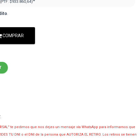
*
(PTF:
$933.860,64
)
dito
.
COMPRAR
T
y
.
RSAL" te pedimos que nos dejes un mensaje vía WhatsApp para informarnos que
OLVIDES TU DNI o el DNI de la persona que AUTORIZA EL RETIRO. Los retiros se tienen