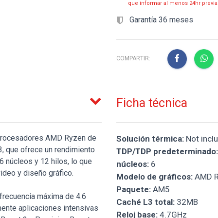
que informar al menos 24hr prev
Garantía 36 meses
COMPARTIR:
Ficha técnica
e procesadores AMD Ryzen de
Solución térmica:
Not incl
 3, que ofrece un rendimiento
TDP/TDP predeterminado:
 núcleos y 12 hilos, lo que
núcleos:
6
ideo y diseño gráfico.
Modelo de gráficos:
AMD R
Paquete:
AM5
 frecuencia máxima de 4.6
Caché L3 total:
32MB
ente aplicaciones intensivas
Reloj base:
4.7GHz