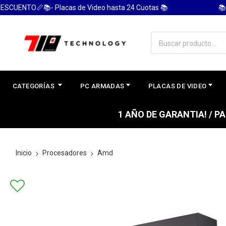
NTO📏📚- Placas de Video hasta 24 Cuotas 📚
📚 PC 
CATEGORÍAS
PC ARMADAS
PLACAS DE VIDEO
1 AÑO DE GARANTIA! / 
Inicio
Procesadores
Amd