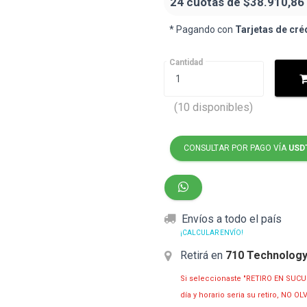
24 cuotas de
$38.910,86
* Pagando con
Tarjetas de cré
Cantidad
(10 disponibles)
CONSULTAR POR PAGO VÍA
USD
Envíos a todo el país
¡CALCULAR ENVÍO!
Retirá en
710 Technolog
Si seleccionaste "RETIRO EN SUCU
día y horario seria su retiro, NO 