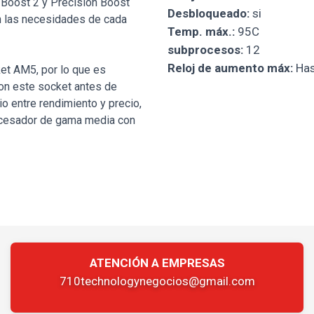
 Boost 2 y Precision Boost
Desbloqueado:
si
n las necesidades de cada
Temp. máx.:
95C
subprocesos:
12
Reloj de aumento máx:
Has
ket AM5, por lo que es
on este socket antes de
io entre rendimiento y precio,
ocesador de gama media con
ATENCIÓN A EMPRESAS
710technologynegocios@gmail.com