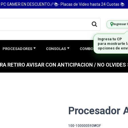
GAMER EN DESCUENTO📏📚- Placas de Video hasta 24 Cuotas 📚
Ingresar 
Ingresa tu CP
para mostrarte 
PROCESADORES
CONSOLAS
COMBOS
PREGUNTAS
opciones de env
PARA RETIRO AVISAR CON ANTICIPACION / NO OLVIDE
Procesador 
100-100000593WOF