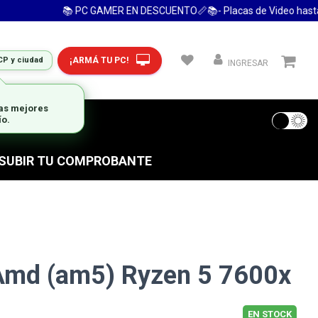
📚 PC GAMER EN DESCUENTO📏📚- Placas de Video hasta 24 
¡ARMÁ TU PC!
CP y ciudad
INGRESAR
las mejores
 FRECUENTES
ío.
S SUBIR TU COMPROBANTE
Amd (am5) Ryzen 5 7600x
EN STOCK