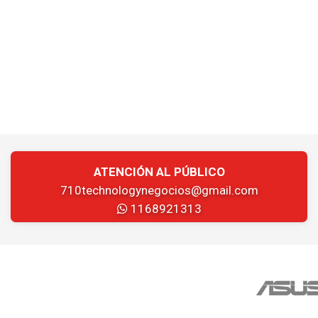
ATENCIÓN AL PÚBLICO
710technologynegocios@gmail.com
1168921313