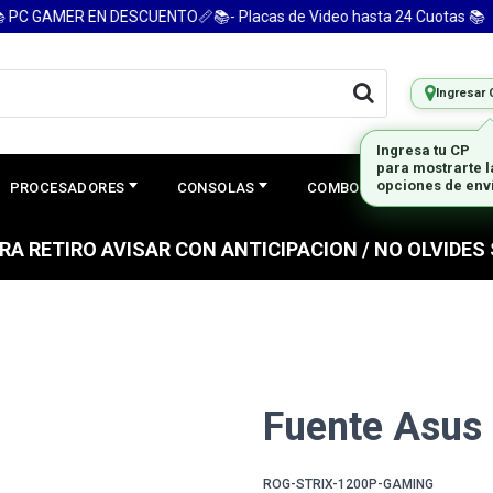
C GAMER EN DESCUENTO📏📚- Placas de Video hasta 24 Cuotas 📚
Ingresar 
Ingresa tu CP
para mostrarte 
opciones de env
PROCESADORES
CONSOLAS
COMBOS
PREGUNTAS
PARA RETIRO AVISAR CON ANTICIPACION / NO OLVIDE
Fuente Asus 
ROG-STRIX-1200P-GAMING