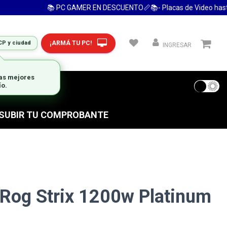
📚 PC GAMER EN DESCUENTO📏📚- Placas de Video hasta 
¡ARMÁ TU PC!
CP y ciudad
INGRESAR
las mejores
ío.
 FRECUENTES
S SUBIR TU COMPROBANTE
Rog Strix 1200w Platinum