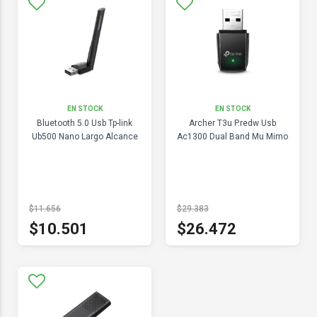
EN STOCK
EN STOCK
Bluetooth 5.0 Usb Tp-link
Archer T3u P.redw Usb
Ub500 Nano Largo Alcance
Ac1300 Dual Band Mu Mimo
$11.656
$29.383
$10.501
$26.472