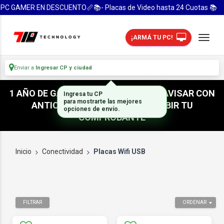
PC GAMER EN DESCUENTO📏📚- Placas de Video hasta 24 Cuotas 📚
¡ARMÁ TU PC!
Enviar a
Ingresar CP y ciudad
1 AÑO DE GARANTIA! / PARA RETIRO AVISAR CON
Ingresa tu CP
para mostrarte las mejores
ANTICIPACION / NO OLVIDES SUBIR TU
opciones de envío.
COMPROBANTE
Inicio
Conectividad
Placas Wifi USB
FILTRAR
ORDENAR