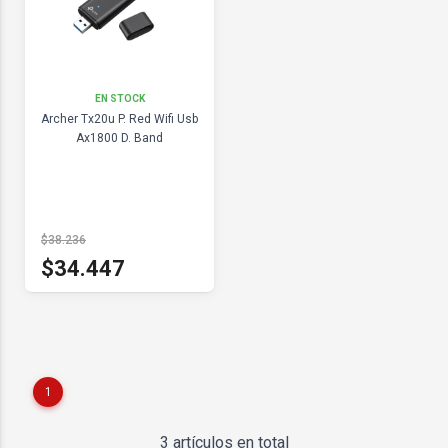
EN STOCK
Archer Tx20u P. Red Wifi Usb
Ax1800 D. Band
$38.236
$34.447
1
3 artículos en total