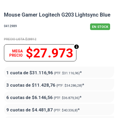
Mouse Gamer Logitech G203 Lightsync Blue
0412989
EN STOCK
$28812
$27.973
MEGA
PRECIO
1 cuota de
$31.116,96
*
(PTF:
$31.116,96)
3 cuotas de
$11.428,76
*
(PTF:
$34.286,28)
6 cuotas de
$6.146,56
*
(PTF:
$36.879,36)
9 cuotas de
$4.481,87
*
(PTF:
$40.336,8)