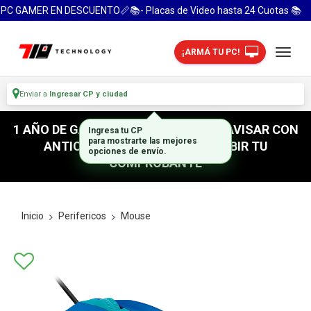
PC GAMER EN DESCUENTO📏📚- Placas de Video hasta 24 Cuotas 📚
¡ARMÁ TU PC!
Enviar a
Ingresar CP y ciudad
1 AÑO DE GARANTIA! / PARA RETIRO AVISAR CON
Ingresa tu CP
para mostrarte las mejores
ANTICIPACION / NO OLVIDES SUBIR TU
opciones de envío.
COMPROBANTE
Inicio
Perifericos
Mouse