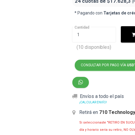
24 cuotas de
$17.628,3
(
* Pagando con
Tarjetas de cré
Cantidad
(10 disponibles)
CONSULTAR POR PAGO VÍA
USD
Envíos a todo el país
¡CALCULAR ENVÍO!
Retirá en
710 Technolog
Si seleccionaste "RETIRO EN SUCU
día y horario seria su retiro, NO 