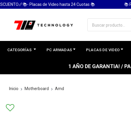
O📏📚- Placas de Video hasta 24 Cuotas 📚
📚 PC GA
CATEGORÍAS
PC ARMADAS
PLACAS DE VIDEO
1 AÑO DE GARANTIA! / 
Inicio
Motherboard
Amd