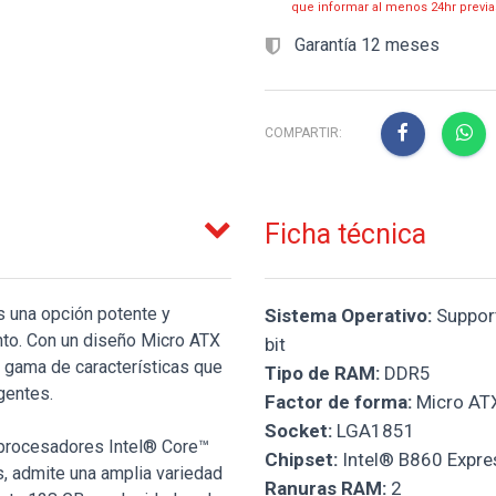
que informar al menos 24hr prev
Garantía 12 meses
COMPARTIR:
Ficha técnica
una opción potente y
Sistema Operativo:
Support
ento. Con un diseño Micro ATX
bit
 gama de características que
Tipo de RAM:
DDR5
gentes.
Factor de forma:
Micro AT
Socket:
LGA1851
 procesadores Intel® Core™
Chipset:
Intel® B860 Expre
, admite una amplia variedad
Ranuras RAM:
2