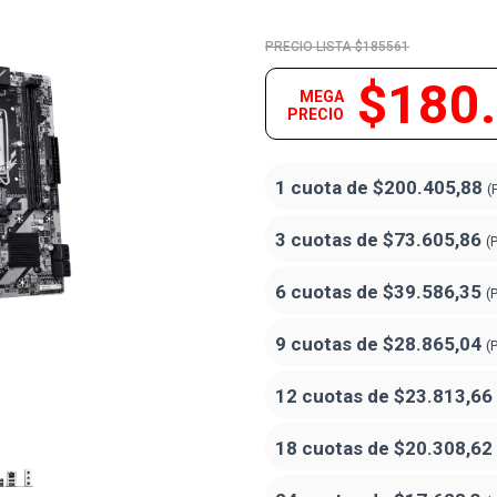
$185561
$180
MEGA
PRECIO
1 cuota de
$200.405,88
(
3 cuotas de
$73.605,86
(
6 cuotas de
$39.586,35
(
9 cuotas de
$28.865,04
(
12 cuotas de
$23.813,66
18 cuotas de
$20.308,62