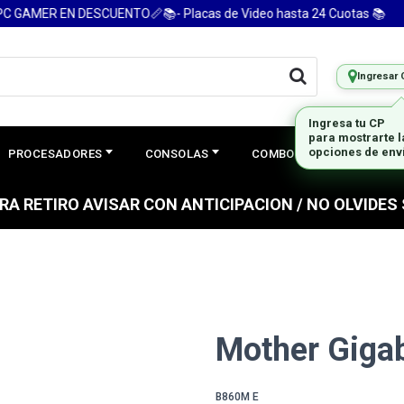
MER EN DESCUENTO📏📚- Placas de Video hasta 24 Cuotas 📚
Ingresar 
PROCESADORES
CONSOLAS
COMBOS
PREGUNTAS
PARA RETIRO AVISAR CON ANTICIPACION / NO OLVIDE
Mother Giga
B860M E