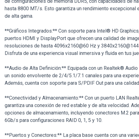
de configuraciones de memoria DDR5, con capacidades de ha
hasta 8800 MT/s. Esto garantiza un rendimiento excepcional e
de alta gama.
**Gráficos Integrados:** Con soporte para Intel® HD Graphics,
puertos HDMI y DisplayPort que ofrecen una calidad de image
resoluciones de hasta 4096x2160@60 Hz y 3840x2160@144 
Disfruta de una experiencia visual inmersiva y fluida en tus j
**Audio de Alta Definición:** Equipada con un Realtek® Audio
un sonido envolvente de 2/4/5.1/7.1 canales para una experien
Además, cuenta con soporte para S/PDIF Out para una calidad 
**Conectividad y Almacenamiento:** Con un puerto LAN Realt
garantiza una conexión de red estable y de alta velocidad. Ad
opciones de almacenamiento, incluyendo conectores M.2 par
6Gb/s para configuraciones RAID 0, 1, 5 y 10.
**Puertos y Conectores:** La placa base cuenta con una vari