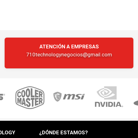
ATENCIÓN A EMPRESAS
710technologynegocios@gmail.com
OLOGY
¿DÓNDE ESTAMOS?