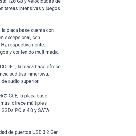
sta 128 GB y velocidades de
n tareas intensivas y juegos
 la placa base cuenta con
n excepcional, con
Hz respectivamente.
uegos y contenido multimedia.
 CODEC, la placa base ofrece
cia auditiva inmersiva.
de audio superior.
ek® GbE, la placa base
emás, ofrece múltiples
a SSDs PCIe 4.0 y SATA
edad de puertos USB 3.2 Gen