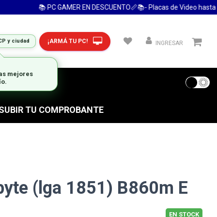
📚 PC GAMER EN DESCUENTO📏📚- Placas de Video hasta 24 Cu
¡ARMÁ TU PC!
CP y ciudad
INGRESAR
 FRECUENTES
S SUBIR TU COMPROBANTE
byte (lga 1851) B860m E
EN STOCK