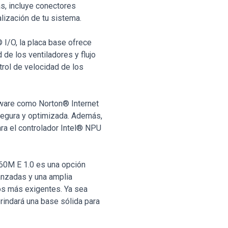
ás, incluye conectores
alización de tu sistema.
 I/O, la placa base ofrece
 de los ventiladores y flujo
trol de velocidad de los
tware como Norton® Internet
egura y optimizada. Además,
a el controlador Intel® NPU
0M E 1.0 es una opción
anzadas y una amplia
os más exigentes. Ya sea
brindará una base sólida para