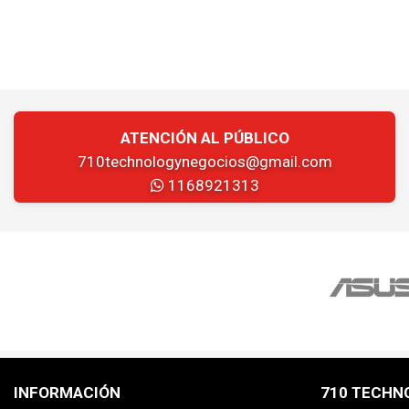
ATENCIÓN AL PÚBLICO
710technologynegocios@gmail.com
1168921313
INFORMACIÓN
710 TECHN