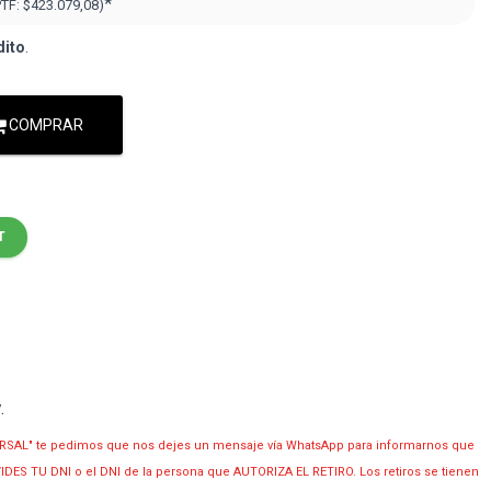
*
PTF:
$423.079,08
)
dito
.
COMPRAR
T
y
.
RSAL" te pedimos que nos dejes un mensaje vía WhatsApp para informarnos que
OLVIDES TU DNI o el DNI de la persona que AUTORIZA EL RETIRO. Los retiros se tienen