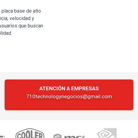
placa base de alto
cia, velocidad y
a usuarios que buscan
lidad.
ATENCIÓN A EMPRESAS
710technologynegocios@gmail.com