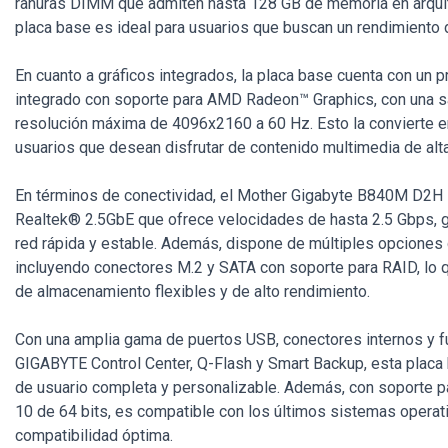
ranuras DIMM que admiten hasta 128 GB de memoria en arquit
placa base es ideal para usuarios que buscan un rendimiento
En cuanto a gráficos integrados, la placa base cuenta con un 
integrado con soporte para AMD Radeon™ Graphics, con una 
resolución máxima de 4096x2160 a 60 Hz. Esto la convierte e
usuarios que desean disfrutar de contenido multimedia de alta
En términos de conectividad, el Mother Gigabyte B840M D2H 
Realtek® 2.5GbE que ofrece velocidades de hasta 2.5 Gbps, 
red rápida y estable. Además, dispone de múltiples opciones
incluyendo conectores M.2 y SATA con soporte para RAID, lo 
de almacenamiento flexibles y de alto rendimiento.
Con una amplia gama de puertos USB, conectores internos y 
GIGABYTE Control Center, Q-Flash y Smart Backup, esta placa
de usuario completa y personalizable. Además, con soporte
10 de 64 bits, es compatible con los últimos sistemas operati
compatibilidad óptima.