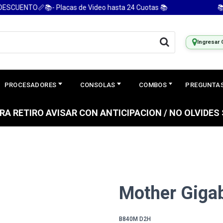
ENTO📏📚- Placas de Video hasta 24 Cuotas 📚
📚 PC 
Ingresar 
PROCESADORES
CONSOLAS
COMBOS
PREGUNTAS
PARA RETIRO AVISAR CON ANTICIPACION / NO OLVIDE
Mother Giga
B840M D2H