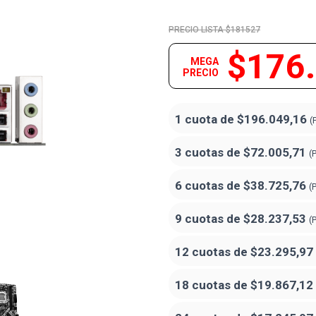
$181527
$176
MEGA
PRECIO
1 cuota de
$196.049,16
(
3 cuotas de
$72.005,71
(
6 cuotas de
$38.725,76
(
9 cuotas de
$28.237,53
(
12 cuotas de
$23.295,97
18 cuotas de
$19.867,12