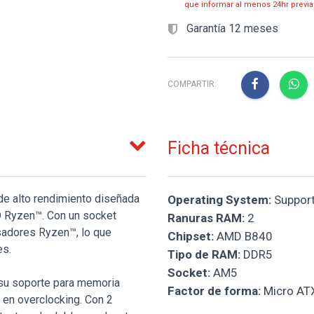
que informar al menos 24hr prev
Garantía 12 meses
COMPARTIR:
Ficha técnica
e alto rendimiento diseñada
Operating System:
Support
D Ryzen™. Con un socket
Ranuras RAM:
2
sadores Ryzen™, lo que
Chipset:
AMD B840
es.
Tipo de RAM:
DDR5
Socket:
AM5
 su soporte para memoria
Factor de forma:
Micro AT
en overclocking. Con 2