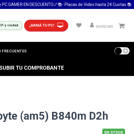
GAMER EN DESCUENTO📏📚- Placas de Video hasta 24 Cuotas 📚
¡ARMÁ TU PC!
CP y ciudad
INGRESAR
 FRECUENTES
S SUBIR TU COMPROBANTE
byte (am5) B840m D2h
EN STOCK