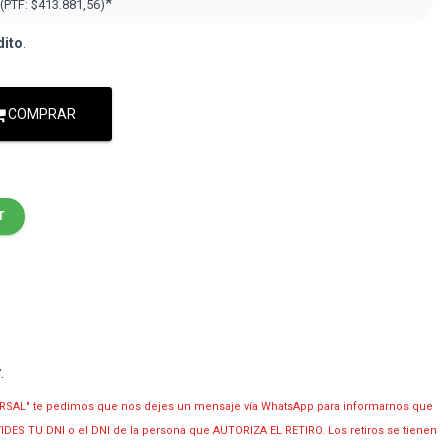
*
(PTF:
$413.881,56
)
dito
.
COMPRAR
T
y
.
RSAL" te pedimos que nos dejes un mensaje vía WhatsApp para informarnos que
OLVIDES TU DNI o el DNI de la persona que AUTORIZA EL RETIRO. Los retiros se tienen