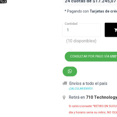
24 cuotas de
$17.245,07
* Pagando con
Tarjetas de cré
Cantidad
(10 disponibles)
CONSULTAR POR PAGO VÍA
USD
Envíos a todo el país
¡CALCULAR ENVÍO!
Retirá en
710 Technolog
Si seleccionaste "RETIRO EN SUCU
día y horario seria su retiro, NO 