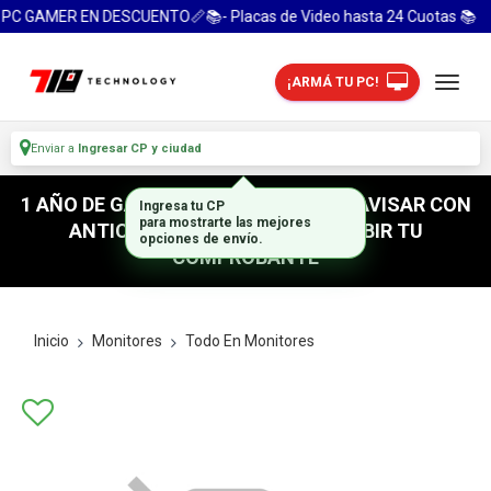
PC GAMER EN DESCUENTO📏📚- Placas de Video hasta 24 Cuotas 📚
¡ARMÁ TU PC!
Enviar a
Ingresar CP y ciudad
1 AÑO DE GARANTIA! / PARA RETIRO AVISAR CON
Ingresa tu CP
para mostrarte las mejores
ANTICIPACION / NO OLVIDES SUBIR TU
opciones de envío.
COMPROBANTE
Inicio
Monitores
Todo En Monitores