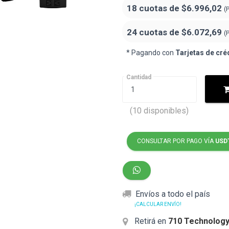
18 cuotas de
$6.996,02
(
24 cuotas de
$6.072,69
(
* Pagando con
Tarjetas de cré
Cantidad
(10 disponibles)
CONSULTAR POR PAGO VÍA
USD
Envíos a todo el país
¡CALCULAR ENVÍO!
Retirá en
710 Technolog