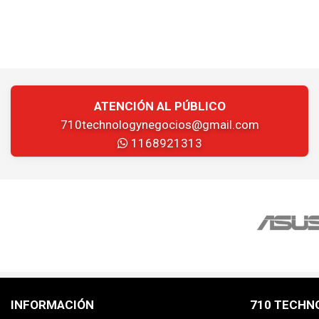
ATENCIÓN AL PÚBLICO
710technologynegocios@gmail.com
1168921313
INFORMACIÓN
710 TECHN