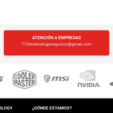
ATENCIÓN A EMPRESAS
710technologynegocios@gmail.com
OLOGY
¿DÓNDE ESTAMOS?