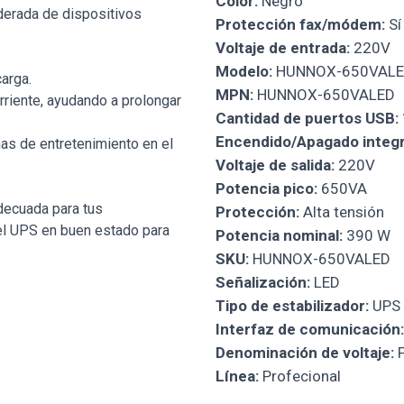
Color:
Negro
derada de dispositivos
Protección fax/módem:
Sí
Voltaje de entrada:
220V
Modelo:
HUNNOX-650VAL
carga.
MPN:
HUNNOX-650VALED
rriente, ayudando a prolongar
Cantidad de puertos USB:
Encendido/Apagado integ
as de entretenimiento en el
Voltaje de salida:
220V
Potencia pico:
650VA
decuada para tus
Protección:
Alta tensión
del UPS en buen estado para
Potencia nominal:
390 W
SKU:
HUNNOX-650VALED
Señalización:
LED
Tipo de estabilizador:
UPS
Interfaz de comunicación:
Denominación de voltaje:
F
Línea:
Profecional