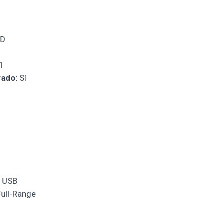
ED
1
rado:
Sí
USB
ull-Range