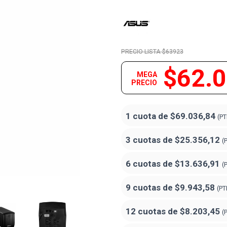
$63923
$62.
MEGA
PRECIO
1 cuota de
$69.036,84
(PT
3 cuotas de
$25.356,12
(
6 cuotas de
$13.636,91
(
9 cuotas de
$9.943,58
(PT
12 cuotas de
$8.203,45
(