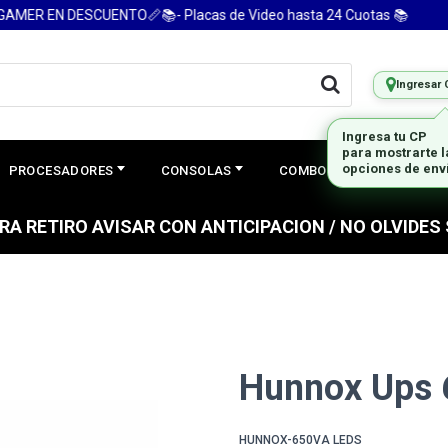
R EN DESCUENTO📏📚- Placas de Video hasta 24 Cuotas 📚
Ingresar 
PROCESADORES
CONSOLAS
COMBOS
PREGUNTAS
PARA RETIRO AVISAR CON ANTICIPACION / NO OLVIDE
Hunnox Ups 
HUNNOX-650VA LEDS