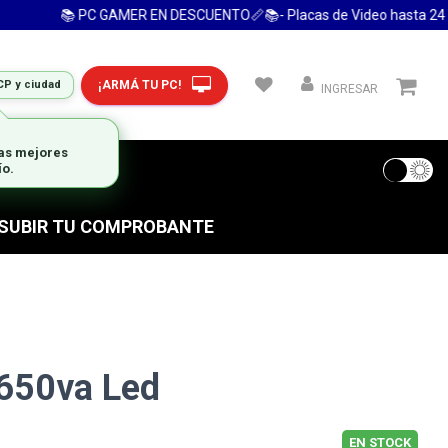
📚 PC GAMER EN DESCUENTO📏📚- Placas de Video hasta 24 Cuot
¡ARMÁ TU PC!
CP y ciudad
INGRESAR
 FRECUENTES
S SUBIR TU COMPROBANTE
650va Led
EN STOCK