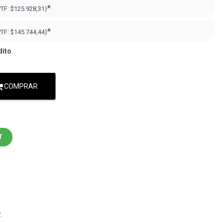
*
PTF:
$125.928,31
)
*
PTF:
$145.744,44
)
dito
.
COMPRAR
T
y
.