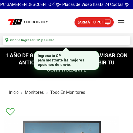
PC GAMER EN DESCUENTO📏📚- Placas de Video hasta 24 Cuotas 📚
¡ARMÁ TU PC!
Enviar a
Ingresar CP y ciudad
1 AÑO DE GARANTIA! / PARA RETIRO AVISAR CON
ANTICIPACION / NO OLVIDES SUBIR TU
COMPROBANTE
Inicio
Monitores
Todo En Monitores