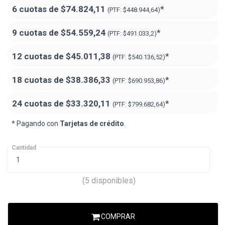
6 cuotas de
$74.824,11
*
(PTF:
$448.944,64)
9 cuotas de
$54.559,24
*
(PTF:
$491.033,2)
12 cuotas de
$45.011,38
*
(PTF:
$540.136,52)
18 cuotas de
$38.386,33
*
(PTF:
$690.953,86
)
24 cuotas de
$33.320,11
*
(PTF:
$799.682,64
)
* Pagando con
Tarjetas de crédito
.
Cantidad
(5 disponibles)
COMPRAR