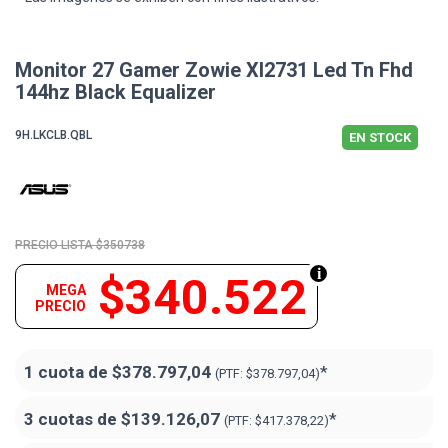
Monitor 27 Gamer Zowie Xl2731 Led Tn Fhd
144hz Black Equalizer
9H.LKCLB.QBL
EN STOCK
$350738
$340.522
MEGA
PRECIO
1 cuota de
$378.797,04
*
(PTF:
$378.797,04)
3 cuotas de
$139.126,07
*
(PTF:
$417.378,22)