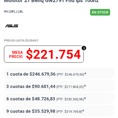
Monitor 27 Benq Gw2791 Fhd Ips 100hz
9H.LNFLJ.LBL
EN STOCK
$228407
$221.754
MEGA
PRECIO
1 cuota de
$246.679,56
*
(PTF:
$246.679,56)
3 cuotas de
$90.601,44
*
(PTF:
$271.804,33)
6 cuotas de
$48.726,83
*
(PTF:
$292.360,96)
9 cuotas de
$35.529,98
*
(PTF:
$319.769,8)