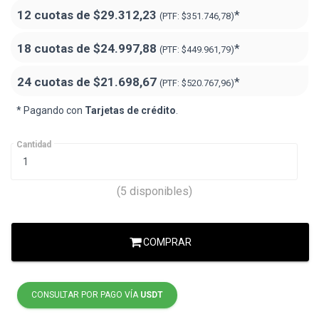
12 cuotas de
$29.312,23
*
(PTF:
$351.746,78)
18 cuotas de
$24.997,88
*
(PTF:
$449.961,79
)
24 cuotas de
$21.698,67
*
(PTF:
$520.767,96
)
* Pagando con
Tarjetas de crédito
.
Cantidad
(5 disponibles)
COMPRAR
CONSULTAR POR PAGO VÍA
USDT