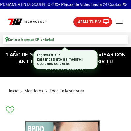
C GAMER EN DESCUENTO📏📚- Placas de Video hasta 24 Cuotas 📚
¡ARMÁ TU PC!
Enviar a
Ingresar CP y ciudad
1 AÑO DE GARANTIA! / PARA RETIRO AVISAR CON
ANTICIPACION / NO OLVIDES SUBIR TU
COMPROBANTE
Inicio
Monitores
Todo En Monitores