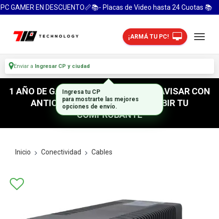
C GAMER EN DESCUENTO📏📚- Placas de Video hasta 24 Cuotas 📚
¡ARMÁ TU PC!
Enviar a
Ingresar CP y ciudad
1 AÑO DE GARANTIA! / PARA RETIRO AVISAR CON
ANTICIPACION / NO OLVIDES SUBIR TU
COMPROBANTE
Inicio
Conectividad
Cables