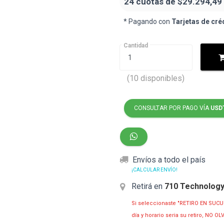
24 cuotas de
$29.294,49
* Pagando con
Tarjetas de cré
Cantidad
(10 disponibles)
CONSULTAR POR PAGO VÍA
USD
Envíos a todo el país
¡CALCULAR ENVÍO!
Retirá en
710 Technolog
Si seleccionaste "RETIRO EN SUCU
día y horario seria su retiro, NO 