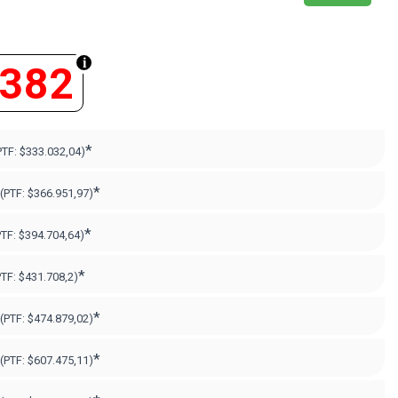
.382
*
PTF:
$333.032,04)
*
(PTF:
$366.951,97)
*
PTF:
$394.704,64)
*
PTF:
$431.708,2)
*
(PTF:
$474.879,02)
*
(PTF:
$607.475,11
)