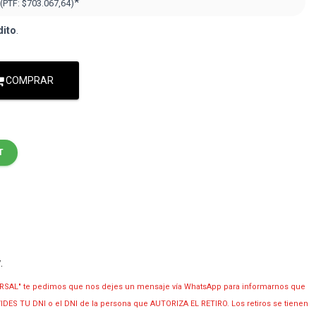
*
(PTF:
$703.067,64
)
dito
.
COMPRAR
T
y
.
RSAL" te pedimos que nos dejes un mensaje vía WhatsApp para informarnos que
OLVIDES TU DNI o el DNI de la persona que AUTORIZA EL RETIRO. Los retiros se tienen