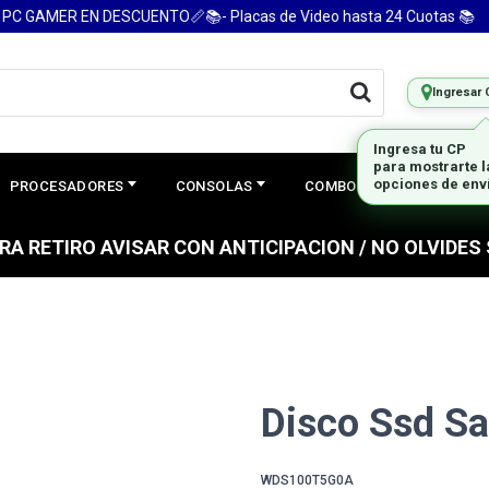
 GAMER EN DESCUENTO📏📚- Placas de Video hasta 24 Cuotas 📚
Ingresar 
Ingresa tu CP
para mostrarte 
opciones de env
PROCESADORES
CONSOLAS
COMBOS
PREGUNTAS
PARA RETIRO AVISAR CON ANTICIPACION / NO OLVIDE
Disco Ssd Sa
WDS100T5G0A