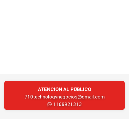
ATENCIÓN AL PÚBLICO
710technologynegocios@gmail.com
1168921313