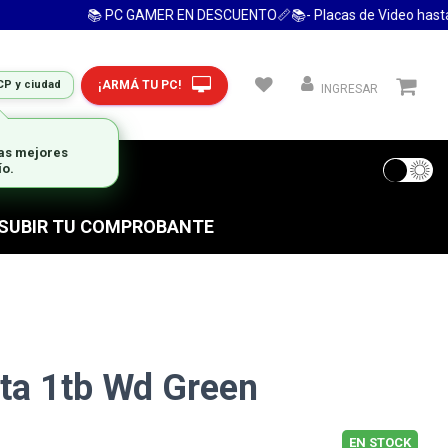
📚 PC GAMER EN DESCUENTO📏📚- Placas de Video hasta 24
¡ARMÁ TU PC!
CP y ciudad
INGRESAR
las mejores
ío.
 FRECUENTES
S SUBIR TU COMPROBANTE
ta 1tb Wd Green
EN STOCK