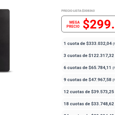
$308363
$299
MEGA
PRECIO
1 cuota de
$333.032,04
(
3 cuotas de
$122.317,32
6 cuotas de
$65.784,11
(
9 cuotas de
$47.967,58
(
12 cuotas de
$39.573,25
18 cuotas de
$33.748,62