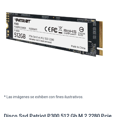
* Las imágenes se exhiben con fines ilustrativos.
Disco Ssd Patriot P300 512 Gb M.2 2280 Pcie