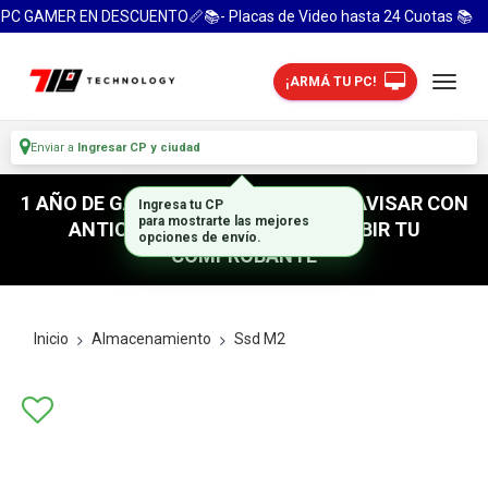
PC GAMER EN DESCUENTO📏📚- Placas de Video hasta 24 Cuotas 📚
¡ARMÁ TU PC!
Enviar a
Ingresar CP y ciudad
1 AÑO DE GARANTIA! / PARA RETIRO AVISAR CON
Ingresa tu CP
ANTICIPACION / NO OLVIDES SUBIR TU
para mostrarte las mejores
opciones de envío.
COMPROBANTE
Inicio
Almacenamiento
Ssd M2