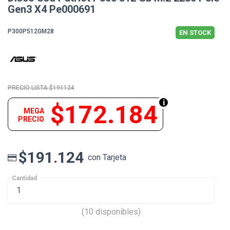
Gen3 X4 Pe000691
P300P512GM28
EN STOCK
$191124
$172.184
MEGA
PRECIO
$191.124
con Tarjeta
Cantidad
(10 disponibles)