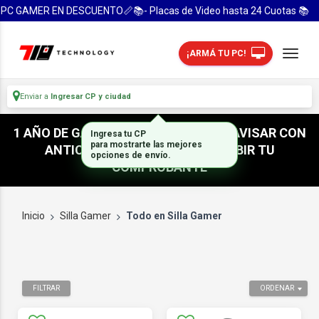
PC GAMER EN DESCUENTO📏📚- Placas de Video hasta 24 Cuotas 📚
¡ARMÁ TU PC!
Enviar a
Ingresar CP y ciudad
1 AÑO DE GARANTIA! / PARA RETIRO AVISAR CON
Ingresa tu CP
para mostrarte las mejores
ANTICIPACION / NO OLVIDES SUBIR TU
opciones de envío.
COMPROBANTE
Inicio
Silla Gamer
Todo en Silla Gamer
FILTRAR
ORDENAR