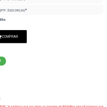
*
(PTF:
$520.095,36
)
dito
.
COMPRAR
T
y
.
RSAL" te pedimos que nos dejes un mensaje vía WhatsApp para informarnos que