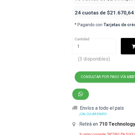
24 cuotas de
$21.670,64
* Pagando con
Tarjetas de cré
Cantidad
(3 disponibles)
CONSULTAR POR PAGO VÍA
USD
Envíos a todo el país
¡CALCULAR ENVÍO!
Retirá en
710 Technolog
Si seleccionaste "RETIRO EN SUCU