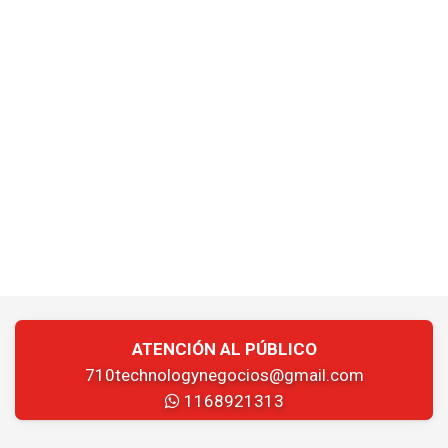
ATENCIÓN AL PÚBLICO
710technologynegocios@gmail.com
1168921313