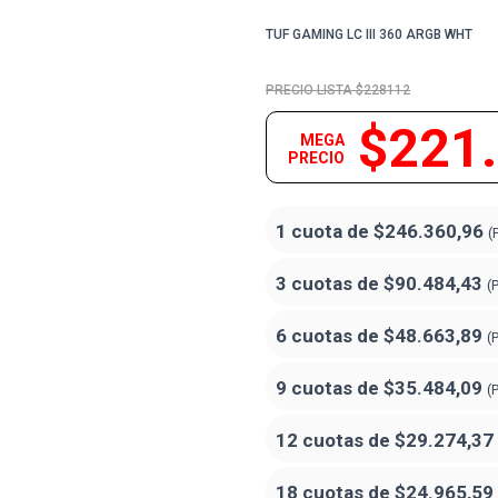
TUF GAMING LC III 360 ARGB WHT
$228112
$221
MEGA
PRECIO
1 cuota de
$246.360,96
(
3 cuotas de
$90.484,43
(
6 cuotas de
$48.663,89
(
9 cuotas de
$35.484,09
(
12 cuotas de
$29.274,37
18 cuotas de
$24.965,59