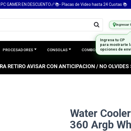
 GAMER EN DESCUENTO📏📚- Placas de Video hasta 24 Cuotas 📚
Ingresar 
Ingresa tu CP
para mostrarte 
opciones de env
PROCESADORES
CONSOLAS
COMBOS
PREGUNTAS
PARA RETIRO AVISAR CON ANTICIPACION / NO OLVIDE
Water Cooler
360 Argb Wh