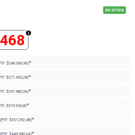
EN STOCK
.468
*
PTF:
$246.360,96)
*
PTF:
$271.453,28)
*
PTF:
$291.983,36)
*
PTF:
$319.356,8)
*
(PTF:
$351.292,48)
*
(PTF:
$449.380,64
)