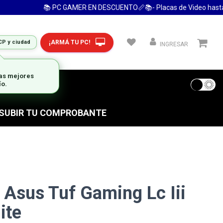
📚 PC GAMER EN DESCUENTO📏📚- Placas de Video hasta 24
¡ARMÁ TU PC!
CP y ciudad
INGRESAR
las mejores
ío.
 FRECUENTES
S SUBIR TU COMPROBANTE
 Asus Tuf Gaming Lc Iii
ite