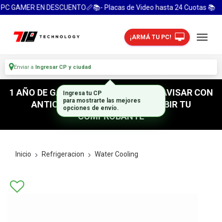
PC GAMER EN DESCUENTO📏📚- Placas de Video hasta 24 Cuotas 📚
¡ARMÁ TU PC!
Enviar a
Ingresar CP y ciudad
1 AÑO DE GARANTIA! / PARA RETIRO AVISAR CON
Ingresa tu CP
para mostrarte las mejores
ANTICIPACION / NO OLVIDES SUBIR TU
opciones de envío.
COMPROBANTE
Inicio
Refrigeracion
Water Cooling