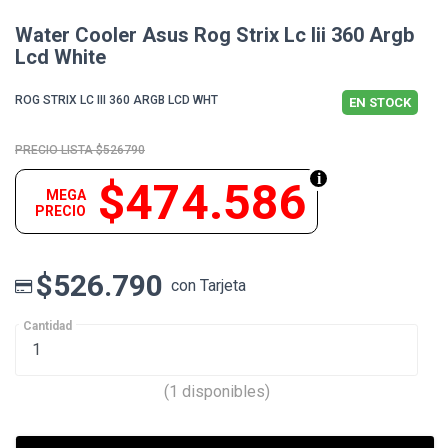
Water Cooler Asus Rog Strix Lc Iii 360 Argb
Lcd White
ROG STRIX LC III 360 ARGB LCD WHT
EN STOCK
$526790
$474.586
MEGA
PRECIO
$526.790
con Tarjeta
Cantidad
(1 disponibles)