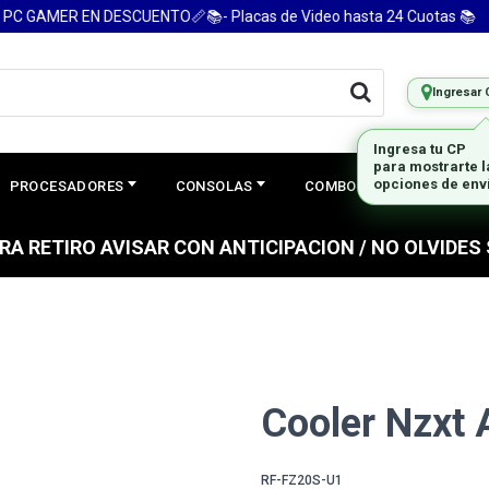
C GAMER EN DESCUENTO📏📚- Placas de Video hasta 24 Cuotas 📚
Ingresar 
Ingresa tu CP
para mostrarte 
opciones de env
PROCESADORES
CONSOLAS
COMBOS
PREGUNTAS
PARA RETIRO AVISAR CON ANTICIPACION / NO OLVIDE
Cooler Nzxt 
RF-FZ20S-U1