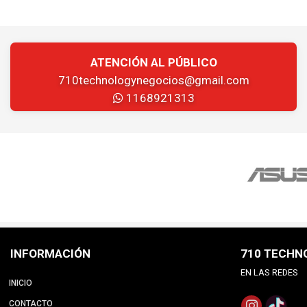
ATENCIÓN AL PÚBLICO
710technologynegocios@gmail.com
1168921313
INFORMACIÓN
710 TECHN
EN LAS REDES
INICIO
CONTACTO