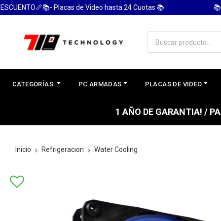
UENTO📏📚- Placas de Video hasta 24 Cuotas 📚
📚 P
CATEGORÍAS
PC ARMADAS
PLACAS DE VIDEO
1 AÑO DE GARANTIA! / 
Inicio
Refrigeracion
Water Cooling