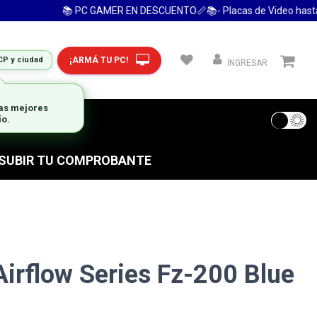
📚 PC GAMER EN DESCUENTO📏📚- Placas de Video hasta 2
¡ARMÁ TU PC!
CP y ciudad
INGRESAR
las mejores
ío.
 FRECUENTES
S SUBIR TU COMPROBANTE
Airflow Series Fz-200 Blue