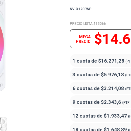
NV-X120FWP
$15066
$14.
MEGA
PRECIO
1 cuota de
$16.271,28
(PT
3 cuotas de
$5.976,18
(PT
6 cuotas de
$3.214,08
(PT
9 cuotas de
$2.343,6
(PTF
12 cuotas de
$1.933,47
(
18 cuotas de
$1.648,89
(