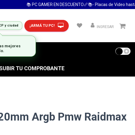
📚 PC GAMER EN DESCUENTO📏📚- Placas de Video hasta 24 
¡ARMÁ TU PC!
CP y ciudad
INGRESAR
las mejores
 FRECUENTES
ío.
S SUBIR TU COMPROBANTE
 120mm Argb Pmw Raidmax