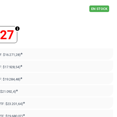
EN STOCK
627
*
F:
$16.271,28)
*
F:
$17.928,54)
*
F:
$19.284,48)
*
:
$21.092,4)
*
PTF:
$23.201,64)
*
PTF:
$29.680,02
)