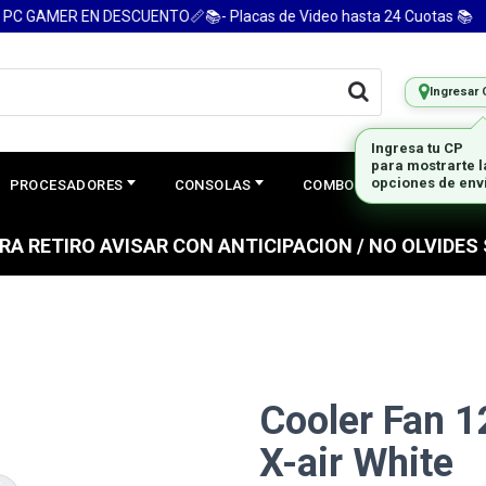
GAMER EN DESCUENTO📏📚- Placas de Video hasta 24 Cuotas 📚
Ingresar 
Ingresa tu CP
para mostrarte 
PROCESADORES
CONSOLAS
COMBOS
PREGUNTAS
opciones de env
PARA RETIRO AVISAR CON ANTICIPACION / NO OLVIDE
Cooler Fan
X-air White