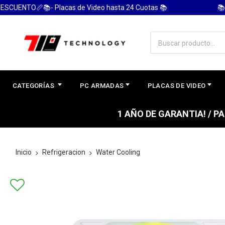
NTO📏📚- Placas de Video hasta 24 Cuotas 📚
📚 PC 
CATEGORÍAS
PC ARMADAS
PLACAS DE VIDEO
1 AÑO DE GARANTIA! / 
Inicio
Refrigeracion
Water Cooling