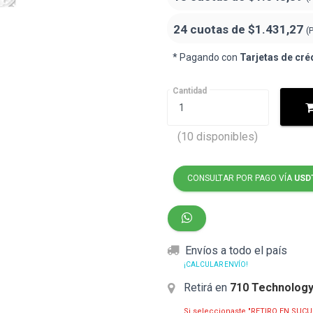
24 cuotas de
$1.431,27
(
* Pagando con
Tarjetas de cré
Cantidad
(10 disponibles)
CONSULTAR POR PAGO VÍA
USD
Envíos a todo el país
¡CALCULAR ENVÍO!
Retirá en
710 Technolog
Si seleccionaste "RETIRO EN SUCU