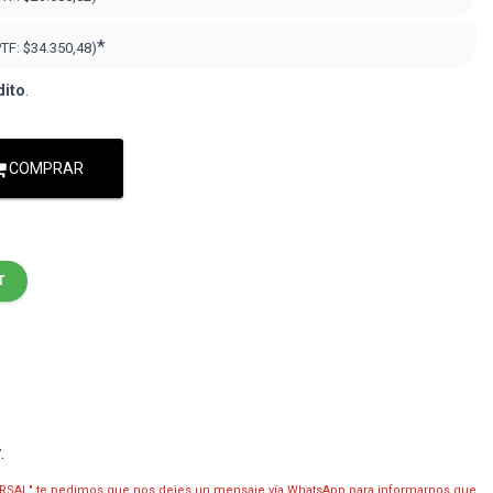
*
PTF:
$34.350,48
)
dito
.
COMPRAR
T
y
.
RSAL" te pedimos que nos dejes un mensaje vía WhatsApp para informarnos que