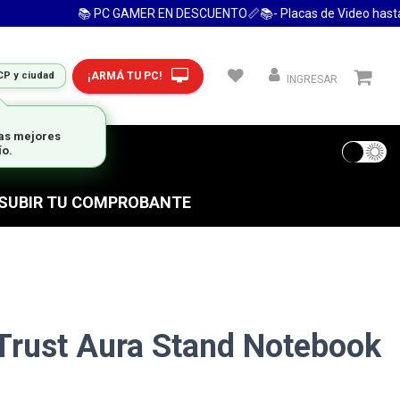
📚 PC GAMER EN DESCUENTO📏📚- Placas de Video hasta 24 
¡ARMÁ TU PC!
CP y ciudad
INGRESAR
las mejores
 FRECUENTES
ío.
S SUBIR TU COMPROBANTE
Trust Aura Stand Notebook