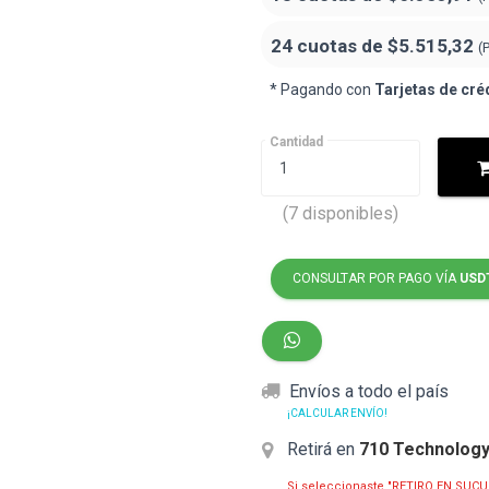
24 cuotas de
$5.515,32
(
* Pagando con
Tarjetas de cré
Cantidad
(7 disponibles)
CONSULTAR POR PAGO VÍA
USD
Envíos a todo el país
¡CALCULAR ENVÍO!
Retirá en
710 Technolog
Si seleccionaste "RETIRO EN SUCU