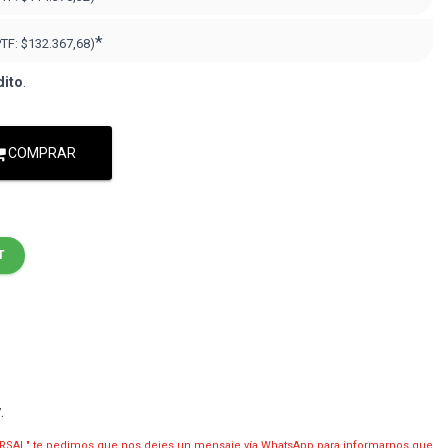
*
PTF:
$132.367,68
)
dito
.
COMPRAR
T
y
.
RSAL" te pedimos que nos dejes un mensaje vía WhatsApp para informarnos que