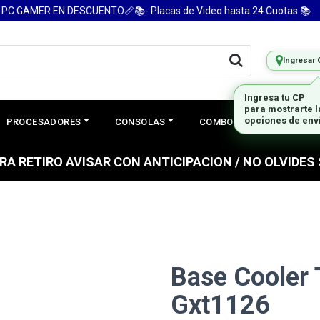
GAMER EN DESCUENTO📏📚- Placas de Video hasta 24 Cuotas 📚
Ingresar 
Ingresa tu CP
para mostrarte 
PROCESADORES
CONSOLAS
COMBOS
PREGUNTAS
opciones de env
PARA RETIRO AVISAR CON ANTICIPACION / NO OLVIDE
Base Cooler 
Gxt1126