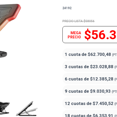
24192
$58056
$56.
MEGA
PRECIO
1 cuota de
$62.700,48
(PT
3 cuotas de
$23.028,88
(
6 cuotas de
$12.385,28
(
9 cuotas de
$9.030,93
(PT
12 cuotas de
$7.450,52
(
18 cuotas de
$6.353,91
(