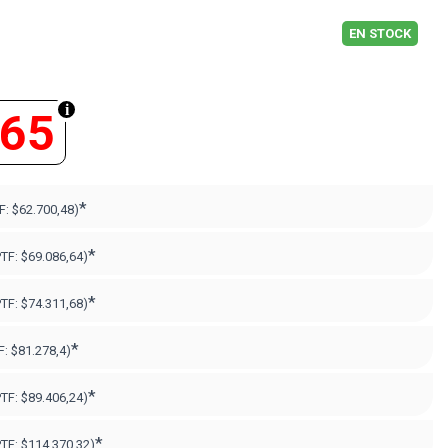
EN STOCK
365
*
F:
$62.700,48)
*
PTF:
$69.086,64)
*
PTF:
$74.311,68)
*
F:
$81.278,4)
*
PTF:
$89.406,24)
*
PTF:
$114.370,32
)