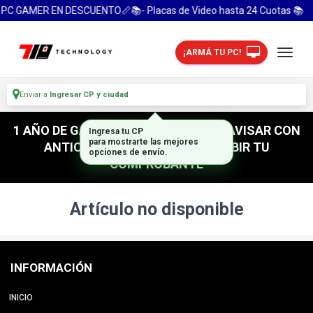
 PC GAMER EN DESCUENTO📏📚- Placas de Video hasta 24 Cuotas 📚
¡ARMÁ TU PC!
Enviar a
Ingresar CP y ciudad
1 AÑO DE GARANTIA! / PARA RETIRO AVISAR CON
Ingresa tu CP
para mostrarte las mejores
ANTICIPACION / NO OLVIDES SUBIR TU
opciones de envío.
COMPROBANTE
Artículo no disponible
INFORMACIÓN
INICIO