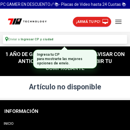
 PC GAMER EN DESCUENTO📏📚- Placas de Video hasta 24 Cuotas 📚
¡ARMÁ TU PC!
Enviar a
Ingresar CP y ciudad
1 AÑO DE GARANTIA! / PARA RETIRO AVISAR CON
Ingresa tu CP
para mostrarte las mejores
ANTICIPACION / NO OLVIDES SUBIR TU
opciones de envío.
COMPROBANTE
Artículo no disponible
INFORMACIÓN
INICIO