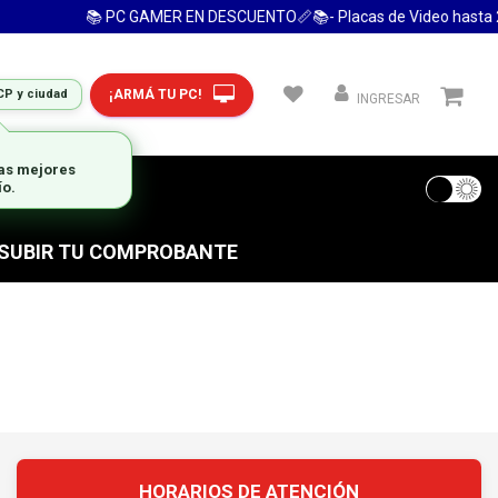
📚 PC GAMER EN DESCUENTO📏📚- Placas de Video hasta 24
¡ARMÁ TU PC!
CP y ciudad
INGRESAR
las mejores
ío.
 FRECUENTES
S SUBIR TU COMPROBANTE
HORARIOS DE ATENCIÓN