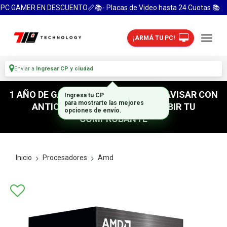
PC GAMER EN DESCUENTO📏📚- Placas de Video hasta 24 Cuotas 📚
¡ARMÁ TU PC!
Enviar a
Ingresar CP y ciudad
1 AÑO DE GARANTIA! / PARA RETIRO AVISAR CON
Ingresa tu CP
ANTICIPACION / NO OLVIDES SUBIR TU
para mostrarte las mejores
opciones de envío.
COMPROBANTE
Inicio
Procesadores
Amd