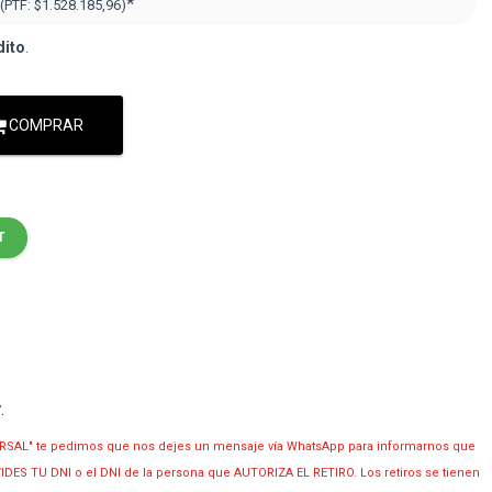
*
(PTF:
$1.528.185,96
)
dito
.
COMPRAR
T
y
.
RSAL" te pedimos que nos dejes un mensaje vía WhatsApp para informarnos que
OLVIDES TU DNI o el DNI de la persona que AUTORIZA EL RETIRO. Los retiros se tienen