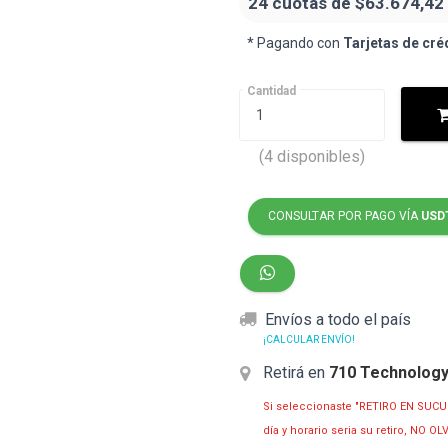
24 cuotas de
$63.674,42
* Pagando con
Tarjetas de cré
Cantidad
(4 disponibles)
CONSULTAR POR PAGO VÍA
USD
Envíos a todo el país
¡CALCULAR ENVÍO!
Retirá en
710 Technolog
Si seleccionaste "RETIRO EN SUCU
día y horario seria su retiro, NO 