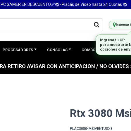
 GAMER EN DESCUENTO📏📚- Placas de Video hasta 24 Cuotas 📚
Ingresar 
Ingresa tu CP
para mostrarte 
opciones de env
PROCESADORES
CONSOLAS
COMBOS
PREGUNTAS
PARA RETIRO AVISAR CON ANTICIPACION / NO OLVIDE
Rtx 3080 Msi
PLAC3080-MSIVENTUSX3