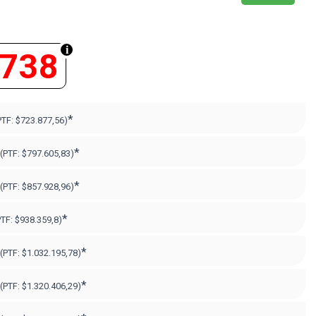
.738
*
PTF:
$723.877,56)
*
(PTF:
$797.605,83)
*
(PTF:
$857.928,96)
*
PTF:
$938.359,8)
*
(PTF:
$1.032.195,78)
*
(PTF:
$1.320.406,29
)