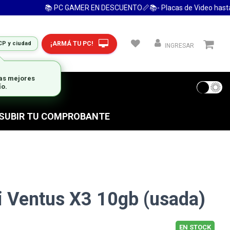
📚 PC GAMER EN DESCUENTO📏📚- Placas de Video hasta 24
¡ARMÁ TU PC!
CP y ciudad
INGRESAR
las mejores
ío.
 FRECUENTES
S SUBIR TU COMPROBANTE
 Ventus X3 10gb (usada)
EN STOCK