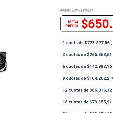
$670257
$650
MEGA
PRECIO
1 cuota de
$723.877,56
(
3 cuotas de
$265.868,61
6 cuotas de
$142.988,16
9 cuotas de
$104.262,2
(
12 cuotas de
$86.016,32
18 cuotas de
$73.355,91