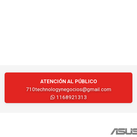
ATENCIÓN AL PÚBLICO
710technologynegocios@gmail.com
1168921313