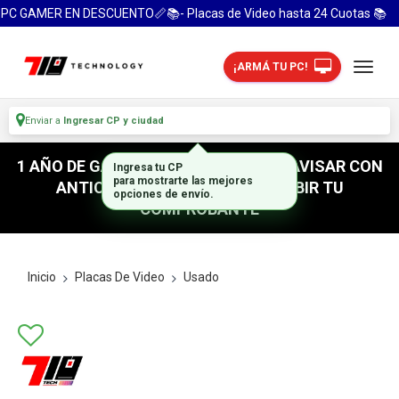
PC GAMER EN DESCUENTO📏📚- Placas de Video hasta 24 Cuotas 📚
¡ARMÁ TU PC!
Enviar a
Ingresar CP y ciudad
1 AÑO DE GARANTIA! / PARA RETIRO AVISAR CON
Ingresa tu CP
para mostrarte las mejores
ANTICIPACION / NO OLVIDES SUBIR TU
opciones de envío.
COMPROBANTE
Inicio
Placas De Video
Usado