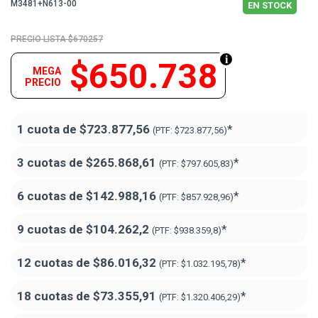
M3481+N613-00
EN STOCK
$670257
$650.738
MEGA
PRECIO
1 cuota de
$723.877,56
*
(PTF:
$723.877,56)
3 cuotas de
$265.868,61
*
(PTF:
$797.605,83)
6 cuotas de
$142.988,16
*
(PTF:
$857.928,96)
9 cuotas de
$104.262,2
*
(PTF:
$938.359,8)
12 cuotas de
$86.016,32
*
(PTF:
$1.032.195,78)
18 cuotas de
$73.355,91
*
(PTF:
$1.320.406,29
)