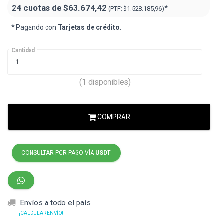
24 cuotas de
$63.674,42
*
(PTF:
$1.528.185,96
)
* Pagando con
Tarjetas de crédito
.
Cantidad
(1 disponibles)
COMPRAR
CONSULTAR POR PAGO VÍA
USDT
Envíos a todo el país
¡CALCULAR ENVÍO!