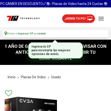
PC GAMER EN DESCUENTO📏📚- Placas de Video hasta 24 Cuotas 📚
¡ARMÁ TU PC!
Enviar a
Ingresar CP y ciudad
1 AÑO DE GARANTIA! / PARA RETIRO AVISAR CON
Ingresa tu CP
para mostrarte las mejores
ANTICIPACION / NO OLVIDES SUBIR TU
opciones de envío.
COMPROBANTE
Inicio
Placas De Video
Usado