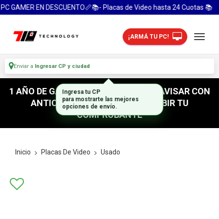
PC GAMER EN DESCUENTO📏📚- Placas de Video hasta 24 Cuotas 📚
¡ARMÁ TU PC!
Enviar a
Ingresar CP y ciudad
1 AÑO DE GARANTIA! / PARA RETIRO AVISAR CON
Ingresa tu CP
para mostrarte las mejores
ANTICIPACION / NO OLVIDES SUBIR TU
opciones de envío.
COMPROBANTE
Inicio
Placas De Video
Usado