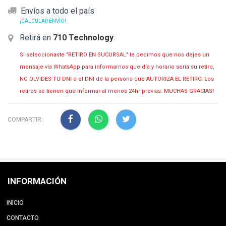
Envíos a todo el país
¡CALCULAR ENVÍO!
Retirá en
710 Technology
.
Si seleccionaste "RETIRO EN SUCURSAL" te pedimos que nos dejes un
mensaje vía WhatsApp para informarnos que día y horario seria su retiro,
NO OLVIDES TU DNI o el DNI de la persona que AUTORIZA EL RETIRO. Los
retiros se tienen que informar al menos 24hr previas. MUCHAS GRACIAS!
COMPARTIR:
INFORMACIÓN
INICIO
CONTACTO