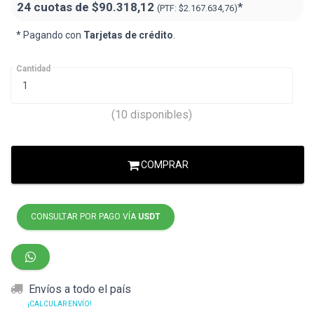
24 cuotas de
$90.318,12
*
(PTF:
$2.167.634,76
)
* Pagando con
Tarjetas de crédito
.
Cantidad
(10 disponibles)
COMPRAR
CONSULTAR POR PAGO VÍA
USDT
Envíos a todo el país
¡CALCULAR ENVÍO!