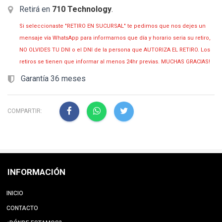
Retirá en
710 Technology
.
Si seleccionaste "RETIRO EN SUCURSAL" te pedimos que nos dejes un
mensaje vía WhatsApp para informarnos que día y horario seria su retiro,
NO OLVIDES TU DNI o el DNI de la persona que AUTORIZA EL RETIRO. Los
retiros se tienen que informar al menos 24hr previas. MUCHAS GRACIAS!
Garantía 36 meses
COMPARTIR:
INFORMACIÓN
INICIO
CONTACTO