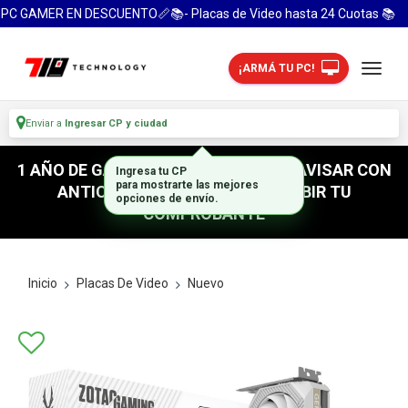
PC GAMER EN DESCUENTO📏📚- Placas de Video hasta 24 Cuotas 📚
¡ARMÁ TU PC!
Enviar a
Ingresar CP y ciudad
1 AÑO DE GARANTIA! / PARA RETIRO AVISAR CON
Ingresa tu CP
para mostrarte las mejores
ANTICIPACION / NO OLVIDES SUBIR TU
opciones de envío.
COMPROBANTE
Inicio
Placas De Video
Nuevo