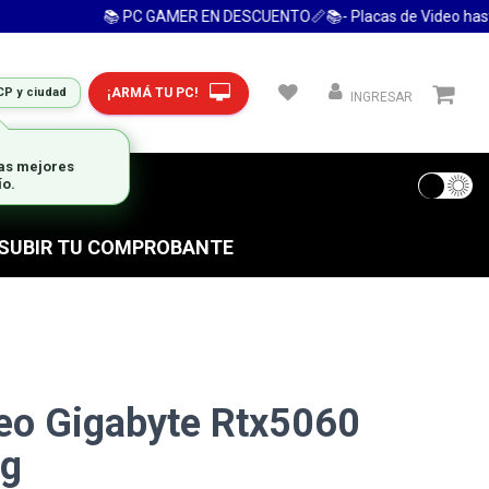
📚 PC GAMER EN DESCUENTO📏📚- Placas de Video hasta 2
¡ARMÁ TU PC!
CP y ciudad
INGRESAR
las mejores
ío.
 FRECUENTES
S SUBIR TU COMPROBANTE
eo Gigabyte Rtx5060
8g