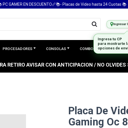
C GAMER EN DESCUENTO📏📚- Placas de Video hasta 24 Cuotas 📚
Ingresar 
Ingresa tu CP
para mostrarte 
opciones de env
PROCESADORES
CONSOLAS
COMBOS
PREGUNTAS
PARA RETIRO AVISAR CON ANTICIPACION / NO OLVIDE
Placa De Vid
Gaming Oc 