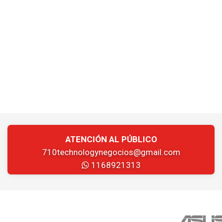
ATENCIÓN AL PÚBLICO
710technologynegocios@gmail.com
1168921313