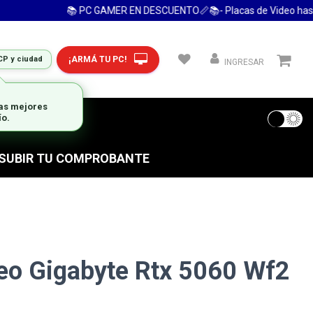
📚 PC GAMER EN DESCUENTO📏📚- Placas de Video hasta 
¡ARMÁ TU PC!
CP y ciudad
INGRESAR
las mejores
ío.
 FRECUENTES
S SUBIR TU COMPROBANTE
eo Gigabyte Rtx 5060 Wf2