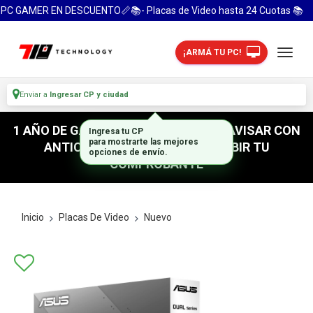
PC GAMER EN DESCUENTO📏📚- Placas de Video hasta 24 Cuotas 📚
¡ARMÁ TU PC!
Enviar a
Ingresar CP y ciudad
1 AÑO DE GARANTIA! / PARA RETIRO AVISAR CON
Ingresa tu CP
para mostrarte las mejores
ANTICIPACION / NO OLVIDES SUBIR TU
opciones de envío.
COMPROBANTE
Inicio
Placas De Video
Nuevo