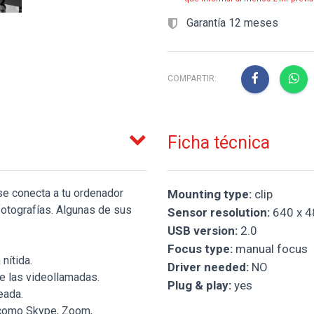
Garantía 12 meses
COMPARTIR:
Ficha técnica
se conecta a tu ordenador
Mounting type:
clip
fotografías. Algunas de sus
Sensor resolution:
640 x 4
USB version:
2.0
Focus type:
manual focus
nítida.
Driver needed:
NO
te las videollamadas.
Plug & play:
yes
eada.
 como Skype, Zoom,