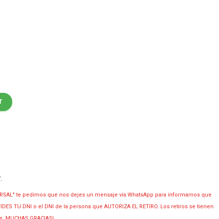
T
y
.
RSAL" te pedimos que nos dejes un mensaje vía WhatsApp para informarnos que
OLVIDES TU DNI o el DNI de la persona que AUTORIZA EL RETIRO. Los retiros se tienen
ias. MUCHAS GRACIAS!