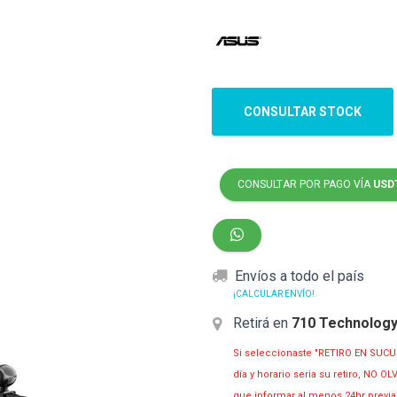
CONSULTAR STOCK
CONSULTAR POR PAGO VÍA
USD
Envíos a todo el país
¡CALCULAR ENVÍO!
Retirá en
710 Technolog
Si seleccionaste "RETIRO EN SUCU
día y horario seria su retiro, NO 
que informar al menos 24hr prev