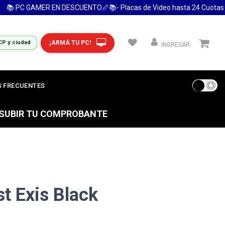
 PC GAMER EN DESCUENTO📏📚- Placas de Video hasta 24 Cuotas 📚
¡ARMÁ TU PC!
CP y ciudad
INGRESAR
 FRECUENTES
S SUBIR TU COMPROBANTE
t Exis Black