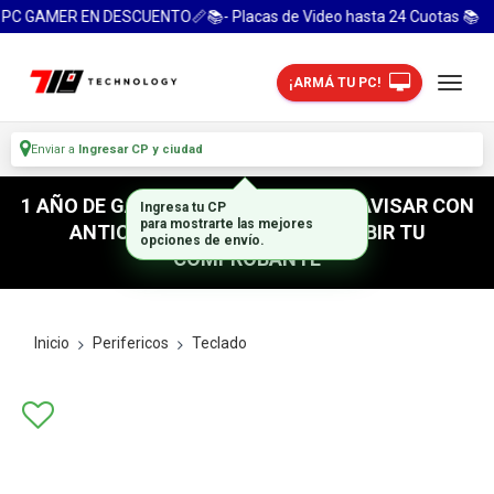
PC GAMER EN DESCUENTO📏📚- Placas de Video hasta 24 Cuotas 📚
¡ARMÁ TU PC!
Enviar a
Ingresar CP y ciudad
1 AÑO DE GARANTIA! / PARA RETIRO AVISAR CON
Ingresa tu CP
para mostrarte las mejores
ANTICIPACION / NO OLVIDES SUBIR TU
opciones de envío.
COMPROBANTE
Inicio
Perifericos
Teclado