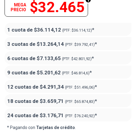
$32.465
MEGA
PRECIO
1 cuota de
$36.114,12
*
(PTF:
$36.114,12)
3 cuotas de
$13.264,14
*
(PTF:
$39.792,41)
6 cuotas de
$7.133,65
*
(PTF:
$42.801,92)
9 cuotas de
$5.201,62
*
(PTF:
$46.814,6)
12 cuotas de
$4.291,34
*
(PTF:
$51.496,06)
18 cuotas de
$3.659,71
*
(PTF:
$65.874,83
)
24 cuotas de
$3.176,71
*
(PTF:
$76.240,92
)
* Pagando con
Tarjetas de crédito
.