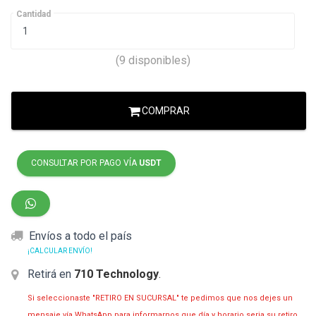
Cantidad
(9 disponibles)
COMPRAR
CONSULTAR POR PAGO VÍA
USDT
Envíos a todo el país
¡CALCULAR ENVÍO!
Retirá en
710 Technology
.
Si seleccionaste "RETIRO EN SUCURSAL" te pedimos que nos dejes un
mensaje vía WhatsApp para informarnos que día y horario seria su retiro,