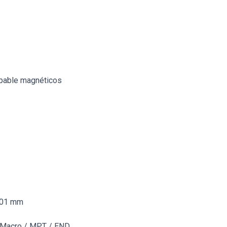
ppable magnéticos
-001 mm
 Macro / MPT / END