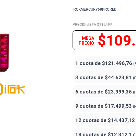
IROKMERCURY68PRORED
$112497
$109
MEGA
PRECIO
1 cuota de
$121.496,76
(
3 cuotas de
$44.623,81
(
6 cuotas de
$23.999,36
(
9 cuotas de
$17.499,53
(
12 cuotas de
$14.437,12
18 cuotas de
$12.312,17