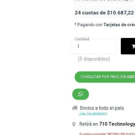
24 cuotas de
$10.687,22
* Pagando con
Tarjetas de cré
Cantidad
(3 disponibles)
CONSULTAR POR PAGO VÍA
USD
Envíos a todo el país
¡CALCULAR ENVÍO!
Retirá en
710 Technolog
Si seleccionaste "RETIRO EN SUCU