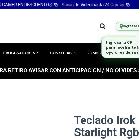
ER EN DESCUENTO📏📚- Placas de Video hasta 24 Cuotas 📚
Ingresar 
PROCESADORES
CONSOLAS
COMBOS
PREGUNTAS
PARA RETIRO AVISAR CON ANTICIPACION / NO OLVIDE
Teclado Irok
Starlight Rg