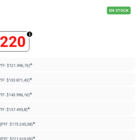
EN STOCK
.220
*
PTF:
$121.496,76)
*
PTF:
$133.871,43)
*
PTF:
$143.996,16)
*
PTF:
$157.495,8)
*
(PTF:
$173.245,38)
*
(PTF:
$221.619,09
)