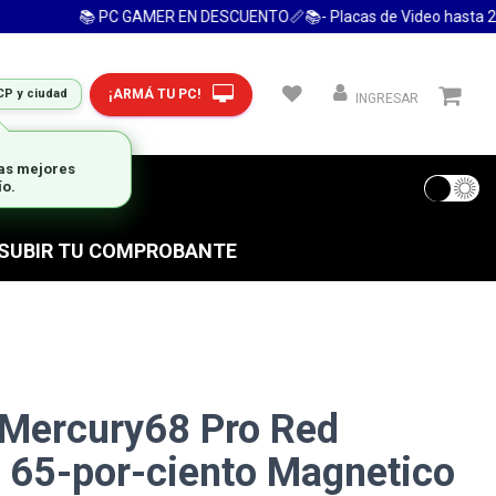
📚 PC GAMER EN DESCUENTO📏📚- Placas de Video hasta 24 Cuo
¡ARMÁ TU PC!
CP y ciudad
INGRESAR
 FRECUENTES
S SUBIR TU COMPROBANTE
 Mercury68 Pro Red
b 65-por-ciento Magnetico