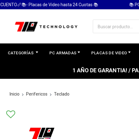
📏📚- Placas de Video hasta 24 Cuotas 📚
📚 PC GAM
CATEGORÍAS
PC ARMADAS
PLACAS DE VIDEO
1 AÑO DE GARANTIA! / 
Inicio
Perifericos
Teclado