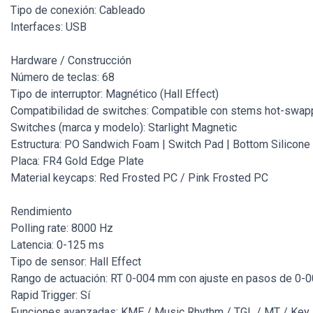
Tipo de conexión: Cableado
Interfaces: USB
Hardware / Construcción
Número de teclas: 68
Tipo de interruptor: Magnético (Hall Effect)
Compatibilidad de switches: Compatible con stems hot-swa
Switches (marca y modelo): Starlight Magnetic
Estructura: PO Sandwich Foam | Switch Pad | Bottom Silicone
Placa: FR4 Gold Edge Plate
Material keycaps: Red Frosted PC / Pink Frosted PC
Rendimiento
Polling rate: 8000 Hz
Latencia: 0-125 ms
Tipo de sensor: Hall Effect
Rango de actuación: RT 0-004 mm con ajuste en pasos de 0
Rapid Trigger: Sí
Funciones avanzadas: KME / Music Rhythm / TGL / MT / Key