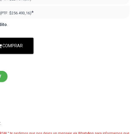
*
(PTF:
$256.493,16
)
dito
.
COMPRAR
T
y
.
RSAL" te pedimos que nos dejes un mensaje vía WhatsApp para informarnos que