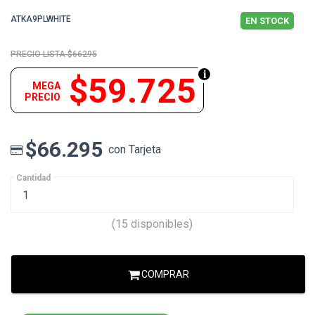
ATKA9PLWHITE
EN STOCK
$66295
$59.725
MEGA
PRECIO
$66.295
con Tarjeta
Cantidad
(15 disponibles)
COMPRAR