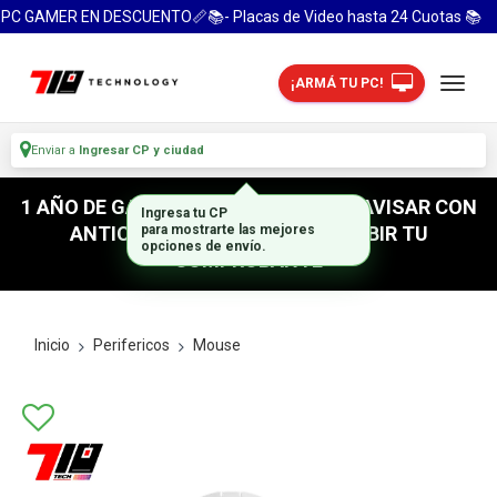
C GAMER EN DESCUENTO📏📚- Placas de Video hasta 24 Cuotas 📚
¡ARMÁ TU PC!
Enviar a
Ingresar CP y ciudad
1 AÑO DE GARANTIA! / PARA RETIRO AVISAR CON
ANTICIPACION / NO OLVIDES SUBIR TU
COMPROBANTE
Inicio
Perifericos
Mouse