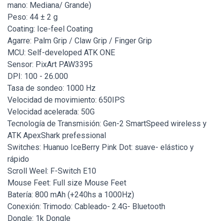
mano: Mediana/ Grande)
Peso: 44 ± 2 g
Coating: Ice-feel Coating
Agarre: Palm Grip / Claw Grip / Finger Grip
MCU: Self-developed ATK ONE
Sensor: PixArt PAW3395
DPI: 100 - 26.000
Tasa de sondeo: 1000 Hz
Velocidad de movimiento: 650IPS
Velocidad acelerada: 50G
Tecnología de Transmisión: Gen-2 SmartSpeed wireless y
ATK ApexShark prefessional
Switches: Huanuo IceBerry Pink Dot: suave- elástico y
rápido
Scroll Weel: F-Switch E10
Mouse Feet: Full size Mouse Feet
Batería: 800 mAh (+240hs a 1000Hz)
Conexión: Trimodo: Cableado- 2.4G- Bluetooth
Dongle: 1k Dongle