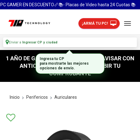
PC GAMER EN DESCUENTO📏📚- Placas de Video hasta 24 Cuotas 📚
¡ARMÁ TU PC!
Enviar a
Ingresar CP y ciudad
1 AÑO DE GARANTIA! / PARA RETIRO AVISAR CON
Ingresa tu CP
para mostrarte las mejores
ANTICIPACION / NO OLVIDES SUBIR TU
opciones de envío.
COMPROBANTE
Inicio
Perifericos
Auriculares