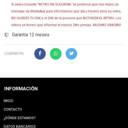
Si seleccionaste "RETIRO EN SUCURSAL" te pedimos que nos dejes un
mensaje vía WhatsApp para informarnos que día y horario seria su retiro,
NO OLVIDES TU DNI o el DNI de la persona que AUTORIZA EL RETIRO. Los
retiros se tienen que informar al menos 24hr previas. MUCHAS GRACIAS!
Garantía 12 meses
COMPARTIR:
INFORMACIÓN
INICIO
CONTACTO
¿DÓNDE ESTAMOS?
DATOS BANCARIOS