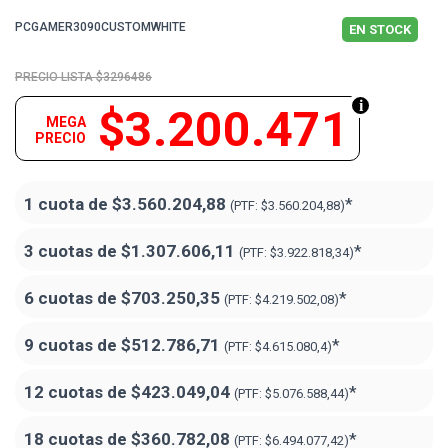
PCGAMER3090CUSTOMWHITE
EN STOCK
$3296486
$3.200.471
MEGA
PRECIO
1 cuota de
$3.560.204,88
*
(PTF:
$3.560.204,88)
3 cuotas de
$1.307.606,11
*
(PTF:
$3.922.818,34)
6 cuotas de
$703.250,35
*
(PTF:
$4.219.502,08)
9 cuotas de
$512.786,71
*
(PTF:
$4.615.080,4)
12 cuotas de
$423.049,04
*
(PTF:
$5.076.588,44)
18 cuotas de
$360.782,08
*
(PTF:
$6.494.077,42
)