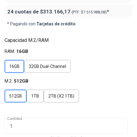
24 cuotas de
$313.166,17
*
(PTF:
$7.515.988,08
)
* Pagando con
Tarjetas de crédito
.
Capacidad M.2/RAM
RAM:
16GB
16GB
32GB Dual-Channel
M.2:
512GB
512GB
1TB
2TB (X2 1TB)
Cantidad