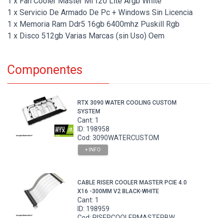
1 x Fan Cooler Master Mf120 Lite Argb White
1 x Servicio De Armado De Pc + Windows Sin Licencia
1 x Memoria Ram Ddr5 16gb 6400mhz Puskill Rgb
1 x Disco 512gb Varias Marcas (sin Uso) Oem
Componentes
RTX 3090 WATER COOLING CUSTOM
SYSTEM
Cant: 1
ID: 198958
Cod: 3090WATERCUSTOM
+ INFO
CABLE RISER COOLER MASTER PCIE 4.0
X16 -300MM V2 BLACK-WHITE
Cant: 1
ID: 198959
Cod: RISERCOOLERMASTERBW