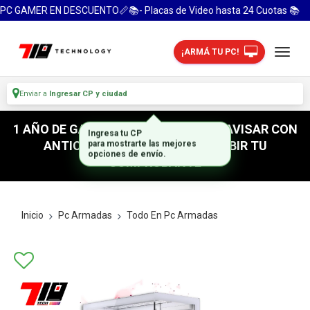
C GAMER EN DESCUENTO📏📚- Placas de Video hasta 24 Cuotas 📚
¡ARMÁ TU PC!
Enviar a
Ingresar CP y ciudad
1 AÑO DE GARANTIA! / PARA RETIRO AVISAR CON
ANTICIPACION / NO OLVIDES SUBIR TU
COMPROBANTE
Inicio
Pc Armadas
Todo En Pc Armadas