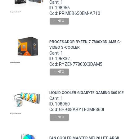
Cant: 1
ID: 198956
Cod: PRIMEB650EM-A710
+ INFO
PROCESADOR RYZEN 7 7800X3D AM5 C-
VIDEO S-COOLER
Cant: 1
ID: 196332
Cod: RYZEN77800X3DAM5
+ INFO
LIQUID COOLER GIGABYTE GAMING 360 ICE
Cant: 1
ID: 198960
Cod: GP-GIGABYTEGME360I
+ INFO
FAN COOLER MASTER MF120 LITE ARGB