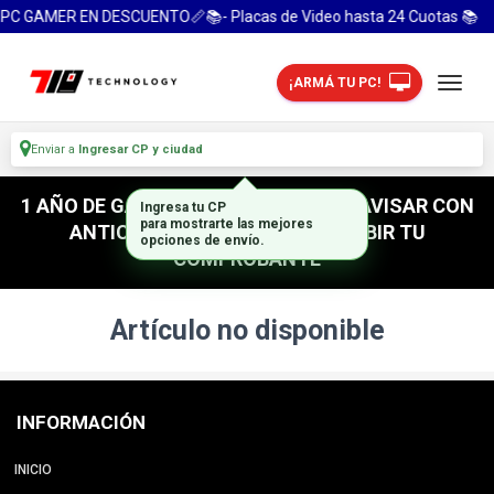
PC GAMER EN DESCUENTO📏📚- Placas de Video hasta 24 Cuotas 📚
¡ARMÁ TU PC!
Enviar a
Ingresar CP y ciudad
1 AÑO DE GARANTIA! / PARA RETIRO AVISAR CON
Ingresa tu CP
para mostrarte las mejores
ANTICIPACION / NO OLVIDES SUBIR TU
opciones de envío.
COMPROBANTE
Artículo no disponible
INFORMACIÓN
INICIO