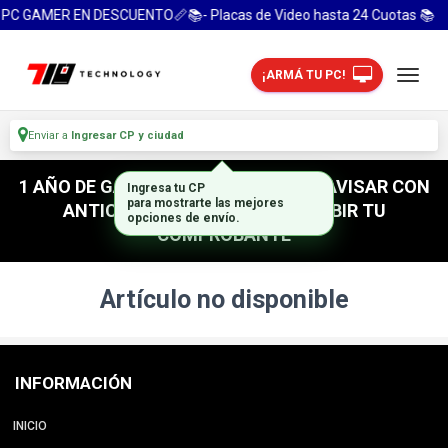
 PC GAMER EN DESCUENTO📏📚- Placas de Video hasta 24 Cuotas 📚
¡ARMÁ TU PC!
Enviar a
Ingresar CP y ciudad
1 AÑO DE GARANTIA! / PARA RETIRO AVISAR CON
Ingresa tu CP
para mostrarte las mejores
ANTICIPACION / NO OLVIDES SUBIR TU
opciones de envío.
COMPROBANTE
Artículo no disponible
INFORMACIÓN
INICIO