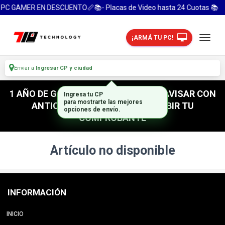
 PC GAMER EN DESCUENTO📏📚- Placas de Video hasta 24 Cuotas 📚
¡ARMÁ TU PC!
Enviar a
Ingresar CP y ciudad
1 AÑO DE GARANTIA! / PARA RETIRO AVISAR CON
Ingresa tu CP
para mostrarte las mejores
ANTICIPACION / NO OLVIDES SUBIR TU
opciones de envío.
COMPROBANTE
Artículo no disponible
INFORMACIÓN
INICIO