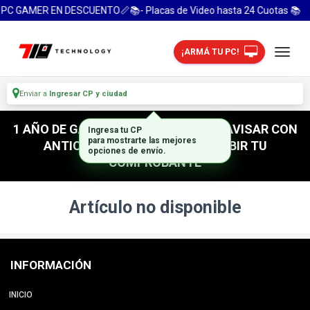
 PC GAMER EN DESCUENTO📏📚- Placas de Video hasta 24 Cuotas 📚
¡ARMÁ TU PC!
Enviar a
Ingresar CP y ciudad
1 AÑO DE GARANTIA! / PARA RETIRO AVISAR CON
Ingresa tu CP
para mostrarte las mejores
ANTICIPACION / NO OLVIDES SUBIR TU
opciones de envío.
COMPROBANTE
Artículo no disponible
INFORMACIÓN
INICIO