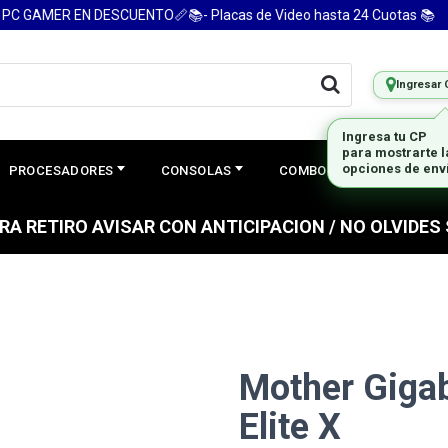
 GAMER EN DESCUENTO📏📚- Placas de Video hasta 24 Cuotas 📚
Ingresar 
Ingresa tu CP
para mostrarte 
opciones de env
PROCESADORES
CONSOLAS
COMBOS
PREGUNTAS
PARA RETIRO AVISAR CON ANTICIPACION / NO OLVIDE
Mother Giga
Elite X