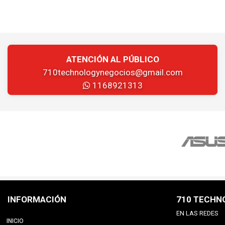
ATENCIÓN AL PÚBLICO
710technologynegocios@gmail.com
1168921313
INFORMACIÓN
710 TECHN
EN LAS REDES
INICIO