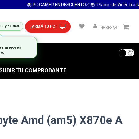
📚 PC GAMER EN DESCUENTO📏📚- Placas de Video hasta 24
¡ARMÁ TU PC!
CP y ciudad
INGRESAR
las mejores
ío.
 FRECUENTES
S SUBIR TU COMPROBANTE
byte Amd (am5) X870e A