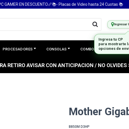
MER EN DESCUENTO📏📚- Placas de Video hasta 24 Cuotas 📚
Ingresar 
PROCESADORES
CONSOLAS
COMBOS
PREGUNTAS
PARA RETIRO AVISAR CON ANTICIPACION / NO OLVIDE
Mother Giga
B850M D3HP