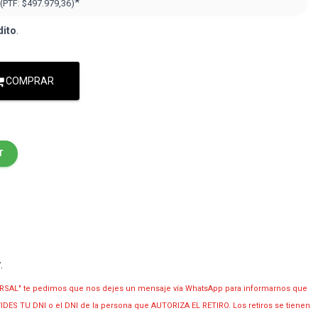
*
(PTF:
$497.979,36
)
dito
.
COMPRAR
T
y
.
RSAL" te pedimos que nos dejes un mensaje vía WhatsApp para informarnos que
OLVIDES TU DNI o el DNI de la persona que AUTORIZA EL RETIRO. Los retiros se tienen