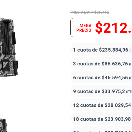
$218412
$212
MEGA
PRECIO
1 cuota de
$235.884,96
(
3 cuotas de
$86.636,76
(
6 cuotas de
$46.594,56
(
9 cuotas de
$33.975,2
(PT
12 cuotas de
$28.029,54
18 cuotas de
$23.903,98