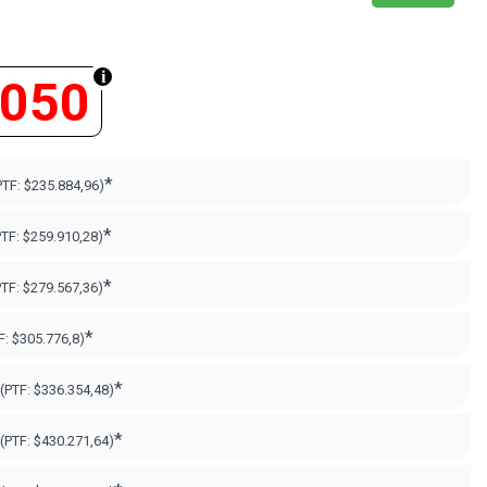
.050
*
PTF:
$235.884,96)
*
PTF:
$259.910,28)
*
PTF:
$279.567,36)
*
F:
$305.776,8)
*
(PTF:
$336.354,48)
*
(PTF:
$430.271,64
)