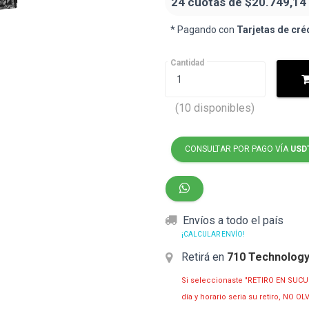
24 cuotas de
$20.749,14
* Pagando con
Tarjetas de cré
Cantidad
(10 disponibles)
CONSULTAR POR PAGO VÍA
USD
Envíos a todo el país
¡CALCULAR ENVÍO!
Retirá en
710 Technolog
Si seleccionaste "RETIRO EN SUCU
día y horario seria su retiro, NO 