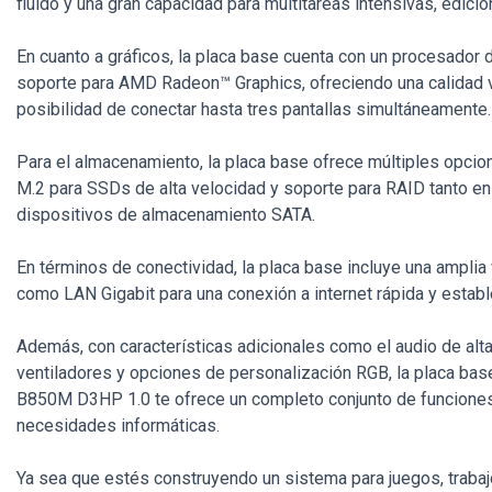
fluido y una gran capacidad para multitareas intensivas, edici
En cuanto a gráficos, la placa base cuenta con un procesador 
soporte para AMD Radeon™ Graphics, ofreciendo una calidad v
posibilidad de conectar hasta tres pantallas simultáneamente.
Para el almacenamiento, la placa base ofrece múltiples opcio
M.2 para SSDs de alta velocidad y soporte para RAID tanto
dispositivos de almacenamiento SATA.
En términos de conectividad, la placa base incluye una amplia
como LAN Gigabit para una conexión a internet rápida y establ
Además, con características adicionales como el audio de alta 
ventiladores y opciones de personalización RGB, la placa 
B850M D3HP 1.0 te ofrece un completo conjunto de funciones 
necesidades informáticas.
Ya sea que estés construyendo un sistema para juegos, trabajo