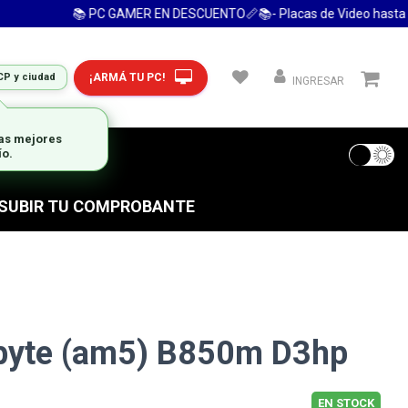
📚 PC GAMER EN DESCUENTO📏📚- Placas de Video hasta 24 Cu
¡ARMÁ TU PC!
CP y ciudad
INGRESAR
 FRECUENTES
S SUBIR TU COMPROBANTE
byte (am5) B850m D3hp
EN STOCK