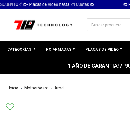
TO📏📚- Placas de Video hasta 24 Cuotas 📚
📚 PC GA
CATEGORÍAS
PC ARMADAS
PLACAS DE VIDEO
1 AÑO DE GARANTIA! / 
Inicio
Motherboard
Amd