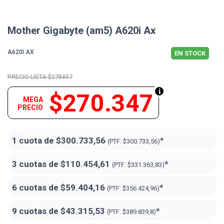
Mother Gigabyte (am5) A620i Ax
A620I AX
EN STOCK
$278457
$270.347
MEGA
PRECIO
1 cuota de
$300.733,56
*
(PTF:
$300.733,56)
3 cuotas de
$110.454,61
*
(PTF:
$331.363,83)
6 cuotas de
$59.404,16
*
(PTF:
$356.424,96)
9 cuotas de
$43.315,53
*
(PTF:
$389.839,8)