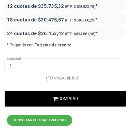
12 cuotas de
$35.735,32
*
(PTF:
$428.823,78)
18 cuotas de
$30.475,57
*
(PTF:
$548.560,29
)
24 cuotas de
$26.453,42
*
(PTF:
$634.881,96
)
* Pagando con
Tarjetas de crédito
.
Cantidad
(10 disponibles)
COMPRAR
CONSULTAR POR PAGO VÍA
USDT