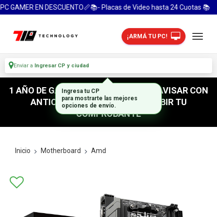
C GAMER EN DESCUENTO📏📚- Placas de Video hasta 24 Cuotas 📚
¡ARMÁ TU PC!
Enviar a
Ingresar CP y ciudad
1 AÑO DE GARANTIA! / PARA RETIRO AVISAR CON
ANTICIPACION / NO OLVIDES SUBIR TU
COMPROBANTE
Inicio
Motherboard
Amd