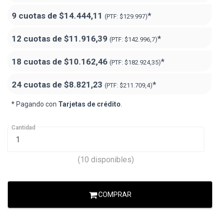
9 cuotas de
$14.444,11
*
(PTF:
$129.997)
12 cuotas de
$11.916,39
*
(PTF:
$142.996,7)
18 cuotas de
$10.162,46
*
(PTF:
$182.924,35
)
24 cuotas de
$8.821,23
*
(PTF:
$211.709,4
)
* Pagando con
Tarjetas de crédito
.
Cantidad
(10 disponibles)
COMPRAR