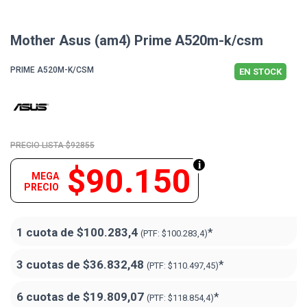
Mother Asus (am4) Prime A520m-k/csm
PRIME A520M-K/CSM
EN STOCK
$92855
$90.150
MEGA
PRECIO
1 cuota de
$100.283,4
*
(PTF:
$100.283,4)
3 cuotas de
$36.832,48
*
(PTF:
$110.497,45)
6 cuotas de
$19.809,07
*
(PTF:
$118.854,4)