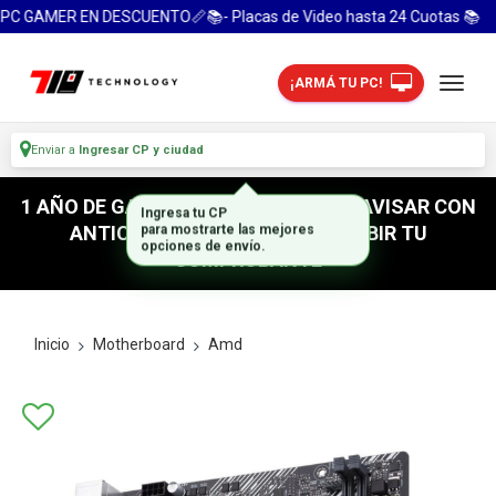
C GAMER EN DESCUENTO📏📚- Placas de Video hasta 24 Cuotas 📚
¡ARMÁ TU PC!
Enviar a
Ingresar CP y ciudad
1 AÑO DE GARANTIA! / PARA RETIRO AVISAR CON
ANTICIPACION / NO OLVIDES SUBIR TU
COMPROBANTE
Inicio
Motherboard
Amd