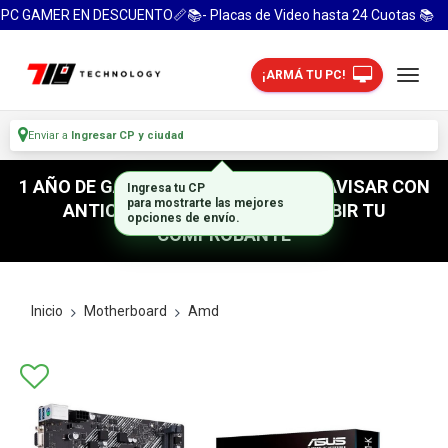
PC GAMER EN DESCUENTO📏📚- Placas de Video hasta 24 Cuotas 📚
¡ARMÁ TU PC!
Enviar a
Ingresar CP y ciudad
1 AÑO DE GARANTIA! / PARA RETIRO AVISAR CON
ANTICIPACION / NO OLVIDES SUBIR TU
COMPROBANTE
Inicio
Motherboard
Amd