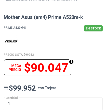
Mother Asus (am4) Prime A520m-k
PRIME A520M-K
EN STOCK
$99952
$90.047
MEGA
PRECIO
$99.952
con Tarjeta
Cantidad