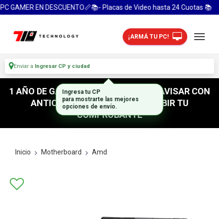
C GAMER EN DESCUENTO📏📚- Placas de Video hasta 24 Cuotas 📚
¡ARMÁ TU PC!
Enviar a
Ingresar CP y ciudad
1 AÑO DE GARANTIA! / PARA RETIRO AVISAR CON
ANTICIPACION / NO OLVIDES SUBIR TU
COMPROBANTE
Inicio
Motherboard
Amd