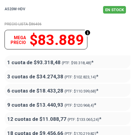
A520M-HDV
EN STOCK
$86406
$83.889
MEGA
PRECIO
1 cuota de
$93.318,48
*
(PTF:
$93.318,48)
3 cuotas de
$34.274,38
*
(PTF:
$102.823,14)
6 cuotas de
$18.433,28
*
(PTF:
$110.599,68)
9 cuotas de
$13.440,93
*
(PTF:
$120.968,4)
12 cuotas de
$11.088,77
*
(PTF:
$133.065,24)
18 cuotas de
$9.456,66
*
(PTF:
$170.219,82
)