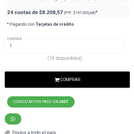
24 cuotas de
$8.208,57
*
(PTF:
$197.005,68
)
* Pagando con
Tarjetas de crédito
.
Cantidad
(10 disponibles)
COMPRAR
CONSULTAR POR PAGO VÍA
USDT
Envíos a todo el país