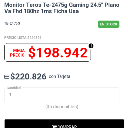
Monitor Teros Te-2475g Gaming 24.5" Plano
Va Fhd 180hz 1ms Ficha Usa
TE-2475G
EN STOCK
$220826
$198.942
MEGA
PRECIO
$220.826
con Tarjeta
Cantidad
(35 disponibles)
COMPRAR