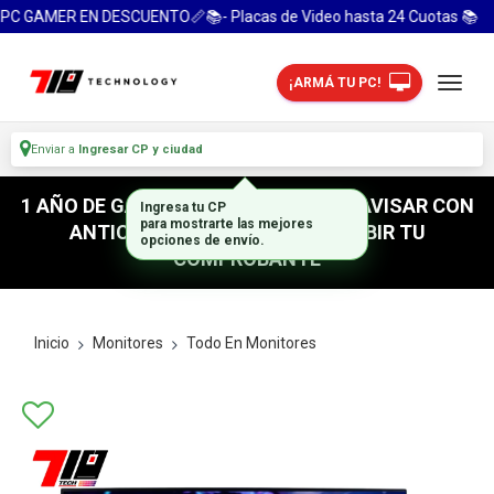
PC GAMER EN DESCUENTO📏📚- Placas de Video hasta 24 Cuotas 📚
¡ARMÁ TU PC!
Enviar a
Ingresar CP y ciudad
1 AÑO DE GARANTIA! / PARA RETIRO AVISAR CON
Ingresa tu CP
ANTICIPACION / NO OLVIDES SUBIR TU
para mostrarte las mejores
opciones de envío.
COMPROBANTE
Inicio
Monitores
Todo En Monitores