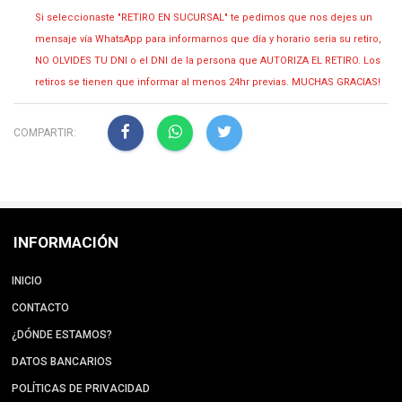
Si seleccionaste "RETIRO EN SUCURSAL" te pedimos que nos dejes un
mensaje vía WhatsApp para informarnos que día y horario seria su retiro,
NO OLVIDES TU DNI o el DNI de la persona que AUTORIZA EL RETIRO. Los
retiros se tienen que informar al menos 24hr previas. MUCHAS GRACIAS!
COMPARTIR:
INFORMACIÓN
INICIO
CONTACTO
¿DÓNDE ESTAMOS?
DATOS BANCARIOS
POLÍTICAS DE PRIVACIDAD