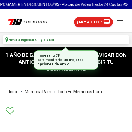
PC GAMER EN DESCUENTO📏📚- Placas de Video hasta 24 Cuotas 📚
¡ARMÁ TU PC!
Enviar a
Ingresar CP y ciudad
1 AÑO DE GARANTIA! / PARA RETIRO AVISAR CON
Ingresa tu CP
para mostrarte las mejores
ANTICIPACION / NO OLVIDES SUBIR TU
opciones de envío.
COMPROBANTE
Inicio
Memoria Ram
Todo En Memorias Ram