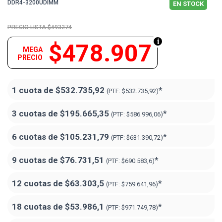
DDR4-3200UDIMM
EN STOCK
$493274
$478.907
MEGA
PRECIO
1 cuota de
$532.735,92
*
(PTF:
$532.735,92)
3 cuotas de
$195.665,35
*
(PTF:
$586.996,06)
6 cuotas de
$105.231,79
*
(PTF:
$631.390,72)
9 cuotas de
$76.731,51
*
(PTF:
$690.583,6)
12 cuotas de
$63.303,5
*
(PTF:
$759.641,96)
18 cuotas de
$53.986,1
*
(PTF:
$971.749,78
)