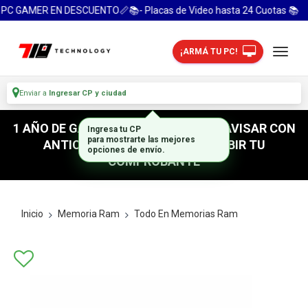
PC GAMER EN DESCUENTO📏📚- Placas de Video hasta 24 Cuotas 📚
¡ARMÁ TU PC!
Enviar a
Ingresar CP y ciudad
1 AÑO DE GARANTIA! / PARA RETIRO AVISAR CON
Ingresa tu CP
para mostrarte las mejores
ANTICIPACION / NO OLVIDES SUBIR TU
opciones de envío.
COMPROBANTE
Inicio
Memoria Ram
Todo En Memorias Ram