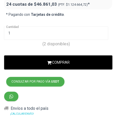
24 cuotas de
$46.861,03
*
(PTF:
$1.124.664,72
)
* Pagando con
Tarjetas de crédito
.
Cantidad
(2 disponibles)
COMPRAR
CONSULTAR POR PAGO VÍA
USDT
Envíos a todo el país
¡CALCULAR ENVÍO!