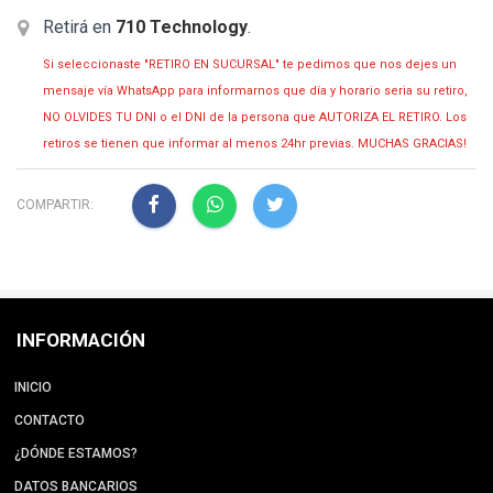
Retirá en
710 Technology
.
Si seleccionaste "RETIRO EN SUCURSAL" te pedimos que nos dejes un
mensaje vía WhatsApp para informarnos que día y horario seria su retiro,
NO OLVIDES TU DNI o el DNI de la persona que AUTORIZA EL RETIRO. Los
retiros se tienen que informar al menos 24hr previas. MUCHAS GRACIAS!
COMPARTIR:
INFORMACIÓN
INICIO
CONTACTO
¿DÓNDE ESTAMOS?
DATOS BANCARIOS